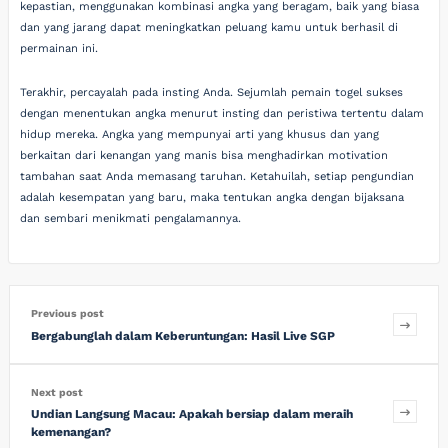
kepastian, menggunakan kombinasi angka yang beragam, baik yang biasa
dan yang jarang dapat meningkatkan peluang kamu untuk berhasil di
permainan ini.
Terakhir, percayalah pada insting Anda. Sejumlah pemain togel sukses
dengan menentukan angka menurut insting dan peristiwa tertentu dalam
hidup mereka. Angka yang mempunyai arti yang khusus dan yang
berkaitan dari kenangan yang manis bisa menghadirkan motivation
tambahan saat Anda memasang taruhan. Ketahuilah, setiap pengundian
adalah kesempatan yang baru, maka tentukan angka dengan bijaksana
dan sembari menikmati pengalamannya.
Previous post
Bergabunglah dalam Keberuntungan: Hasil Live SGP
Next post
Undian Langsung Macau: Apakah bersiap dalam meraih
kemenangan?