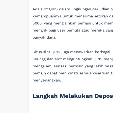
Ada slot QRIS dalam lingkungan perjudian 
kemampuannya untuk menerima setoran dalam
5000, yang mengizinkan pemain untuk memu
menarik bagi user pemula atau mereka yang 
banyak dana.
Situs slot QRIS juga menawarkan berbagai 
Keunggulan slot menguntungkan QRIS menjadi
mengalami sensasi bermain yang lebih besar
pemain dapat menikmati semua keseruan ta
menyenangkan.
Langkah Melakukan Deposi