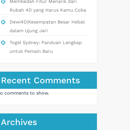
Membedah Fitur Menarik dari
Rubah 4D yang Harus Kamu Coba
Dewi4D|Kesempatan Besar Hebat
dalam Ujung Jari
Togel Sydney: Panduan Lengkap
untuk Pemain Baru
Recent Comments
o comments to show.
Archives