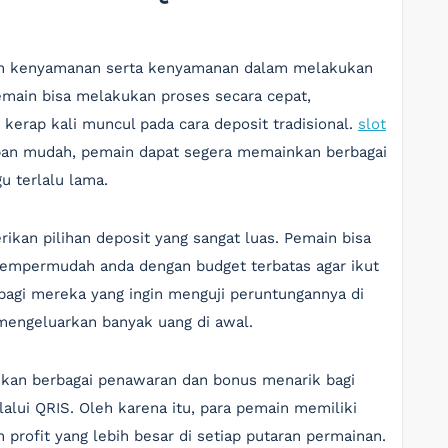
n kenyamanan serta kenyamanan dalam melakukan
emain bisa melakukan proses secara cepat,
 kerap kali muncul pada cara deposit tradisional.
slot
an mudah, pemain dapat segera memainkan berbagai
u terlalu lama.
kan pilihan deposit yang sangat luas. Pemain bisa
mempermudah anda dengan budget terbatas agar ikut
 bagi mereka yang ingin menguji peruntungannya di
 mengeluarkan banyak uang di awal.
rikan berbagai penawaran dan bonus menarik bagi
lui QRIS. Oleh karena itu, para pemain memiliki
profit yang lebih besar di setiap putaran permainan.