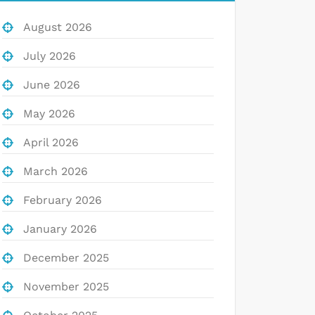
August 2026
July 2026
June 2026
May 2026
April 2026
March 2026
February 2026
January 2026
December 2025
November 2025