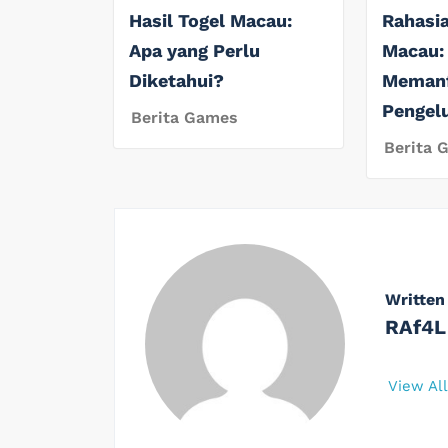
Hasil Togel Macau:
Rahasia
Apa yang Perlu
Macau: 
Diketahui?
Memanf
Pengel
Berita Games
Berita 
Written
RAf4L
View Al