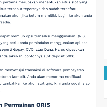
ah pertama merupakan menentukan situs slot yang
tus tersebut tepercaya dan sudah terdaftar.
unakan akun jika belum memiliki. Login ke akun anda
rsedia.
dapat memilih opsi transaksi menggunakan QRIS.
 yang perlu anda pemindaian menggunakan aplikasi
eperti Gopay, OVO, atau Dana. Harus dipastikan
nda lakukan, contohnya slot deposit 5000.
n menyetujui transaksi di software pembayaran
etoran komplit. Anda akan menerima notifikasi
itambahkan ke akun slot qris. Kini anda sudah siap
.
n Permainan QRIS