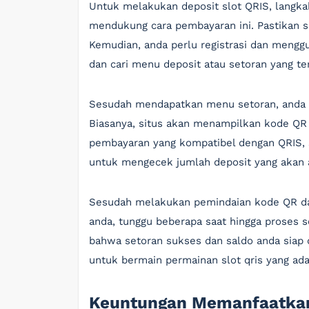
Untuk melakukan deposit slot QRIS, langk
mendukung cara pembayaran ini. Pastikan si
Kemudian, anda perlu registrasi dan mengg
dan cari menu deposit atau setoran yang te
Sesudah mendapatkan menu setoran, anda 
Biasanya, situs akan menampilkan kode QR
pembayaran yang kompatibel dengan QRIS, s
untuk mengecek jumlah deposit yang akan a
Sesudah melakukan pemindaian kode QR da
anda, tunggu beberapa saat hingga proses s
bahwa setoran sukses dan saldo anda siap d
untuk bermain permainan slot qris yang ada
Keuntungan Memanfaatka