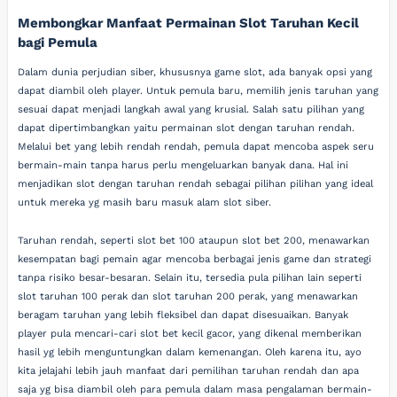
Membongkar Manfaat Permainan Slot Taruhan Kecil
bagi Pemula
Dalam dunia perjudian siber, khususnya game slot, ada banyak opsi yang
dapat diambil oleh player. Untuk pemula baru, memilih jenis taruhan yang
sesuai dapat menjadi langkah awal yang krusial. Salah satu pilihan yang
dapat dipertimbangkan yaitu permainan slot dengan taruhan rendah.
Melalui bet yang lebih rendah rendah, pemula dapat mencoba aspek seru
bermain-main tanpa harus perlu mengeluarkan banyak dana. Hal ini
menjadikan slot dengan taruhan rendah sebagai pilihan pilihan yang ideal
untuk mereka yg masih baru masuk alam slot siber.
Taruhan rendah, seperti slot bet 100 ataupun slot bet 200, menawarkan
kesempatan bagi pemain agar mencoba berbagai jenis game dan strategi
tanpa risiko besar-besaran. Selain itu, tersedia pula pilihan lain seperti
slot taruhan 100 perak dan slot taruhan 200 perak, yang menawarkan
beragam taruhan yang lebih fleksibel dan dapat disesuaikan. Banyak
player pula mencari-cari slot bet kecil gacor, yang dikenal memberikan
hasil yg lebih menguntungkan dalam kemenangan. Oleh karena itu, ayo
kita jelajahi lebih jauh manfaat dari pemilihan taruhan rendah dan apa
saja yg bisa diambil oleh para pemula dalam masa pengalaman bermain-