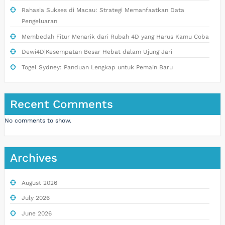
Rahasia Sukses di Macau: Strategi Memanfaatkan Data
Pengeluaran
Membedah Fitur Menarik dari Rubah 4D yang Harus Kamu Coba
Dewi4D|Kesempatan Besar Hebat dalam Ujung Jari
Togel Sydney: Panduan Lengkap untuk Pemain Baru
Recent Comments
No comments to show.
Archives
August 2026
July 2026
June 2026