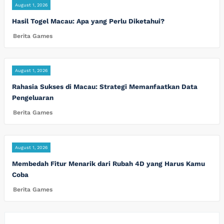
August 1, 2026
Hasil Togel Macau: Apa yang Perlu Diketahui?
Berita Games
August 1, 2026
Rahasia Sukses di Macau: Strategi Memanfaatkan Data
Pengeluaran
Berita Games
August 1, 2026
Membedah Fitur Menarik dari Rubah 4D yang Harus Kamu
Coba
Berita Games