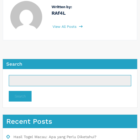
Written by:
RAf4L
View All Posts
Search
Search
Recent Posts
Hasil Togel Macau: Apa yang Perlu Diketahui?