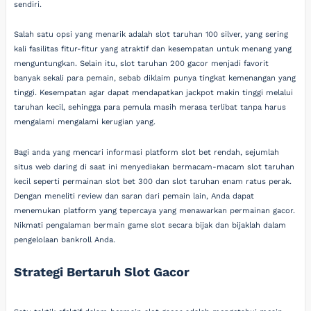
sendiri.
Salah satu opsi yang menarik adalah slot taruhan 100 silver, yang sering
kali fasilitas fitur-fitur yang atraktif dan kesempatan untuk menang yang
menguntungkan. Selain itu, slot taruhan 200 gacor menjadi favorit
banyak sekali para pemain, sebab diklaim punya tingkat kemenangan yang
tinggi. Kesempatan agar dapat mendapatkan jackpot makin tinggi melalui
taruhan kecil, sehingga para pemula masih merasa terlibat tanpa harus
mengalami mengalami kerugian yang.
Bagi anda yang mencari informasi platform slot bet rendah, sejumlah
situs web daring di saat ini menyediakan bermacam-macam slot taruhan
kecil seperti permainan slot bet 300 dan slot taruhan enam ratus perak.
Dengan meneliti review dan saran dari pemain lain, Anda dapat
menemukan platform yang tepercaya yang menawarkan permainan gacor.
Nikmati pengalaman bermain game slot secara bijak dan bijaklah dalam
pengelolaan bankroll Anda.
Strategi Bertaruh Slot Gacor