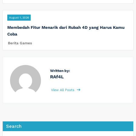
August 1, 2026
Membedah Fitur Menarik dari Rubah 4D yang Harus Kamu
Coba
Berita Games
Written by:
RAf4L
View All Posts
Search