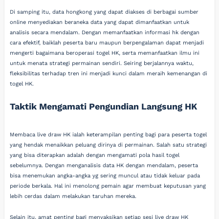
Di samping itu, data hongkong yang dapat diakses di berbagai sumber
online menyediakan beraneka data yang dapat dimanfaatkan untuk
analisis secara mendalam. Dengan memanfaatkan informasi hk dengan
cara efektif, baiklah peserta baru maupun berpengalaman dapat menjadi
mengerti bagaimana beroperasi togel HK, serta memanfaatkan ilmu ini
untuk menata strategi permainan sendiri. Seiring berjalannya waktu,
fleksibilitas terhadap tren ini menjadi kunci dalam meraih kemenangan di
togel HK.
Taktik Mengamati Pengundian Langsung HK
Membaca live draw HK ialah keterampilan penting bagi para peserta togel
yang hendak menaikkan peluang dirinya di permainan. Salah satu strategi
yang bisa diterapkan adalah dengan mengamati pola hasil togel
sebelumnya. Dengan menganalisis data HK dengan mendalam, peserta
bisa menemukan angka-angka yg sering muncul atau tidak keluar pada
periode berkala. Hal ini menolong pemain agar membuat keputusan yang
lebih cerdas dalam melakukan taruhan mereka.
Selain itu, amat penting bagi menyaksikan setiap sesi live draw HK