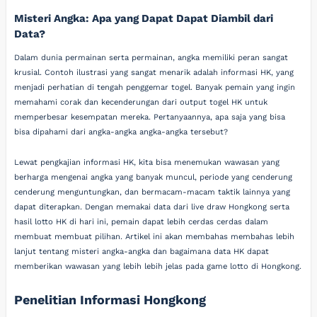
Misteri Angka: Apa yang Dapat Dapat Diambil dari
Data?
Dalam dunia permainan serta permainan, angka memiliki peran sangat
krusial. Contoh ilustrasi yang sangat menarik adalah informasi HK, yang
menjadi perhatian di tengah penggemar togel. Banyak pemain yang ingin
memahami corak dan kecenderungan dari output togel HK untuk
memperbesar kesempatan mereka. Pertanyaannya, apa saja yang bisa
bisa dipahami dari angka-angka angka-angka tersebut?
Lewat pengkajian informasi HK, kita bisa menemukan wawasan yang
berharga mengenai angka yang banyak muncul, periode yang cenderung
cenderung menguntungkan, dan bermacam-macam taktik lainnya yang
dapat diterapkan. Dengan memakai data dari live draw Hongkong serta
hasil lotto HK di hari ini, pemain dapat lebih cerdas cerdas dalam
membuat membuat pilihan. Artikel ini akan membahas membahas lebih
lanjut tentang misteri angka-angka dan bagaimana data HK dapat
memberikan wawasan yang lebih lebih jelas pada game lotto di Hongkong.
Penelitian Informasi Hongkong