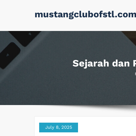
Skip
mustangclubofstl.co
to
content
Sejarah dan 
July 8, 2025