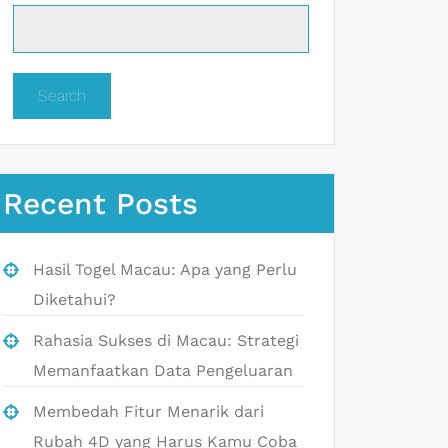
Search
Recent Posts
Hasil Togel Macau: Apa yang Perlu
Diketahui?
Rahasia Sukses di Macau: Strategi
Memanfaatkan Data Pengeluaran
Membedah Fitur Menarik dari
Rubah 4D yang Harus Kamu Coba