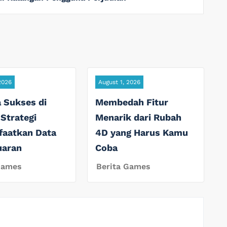
2026
August 1, 2026
 Sukses di
Membedah Fitur
Strategi
Menarik dari Rubah
aatkan Data
4D yang Harus Kamu
uaran
Coba
Games
Berita Games