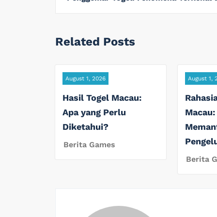
Related Posts
August 1, 2026
August 1, 
Hasil Togel Macau:
Rahasia
Apa yang Perlu
Macau: 
Diketahui?
Memanf
Pengel
Berita Games
Berita 