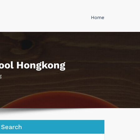
Home
Pool Hongkong
g
Search