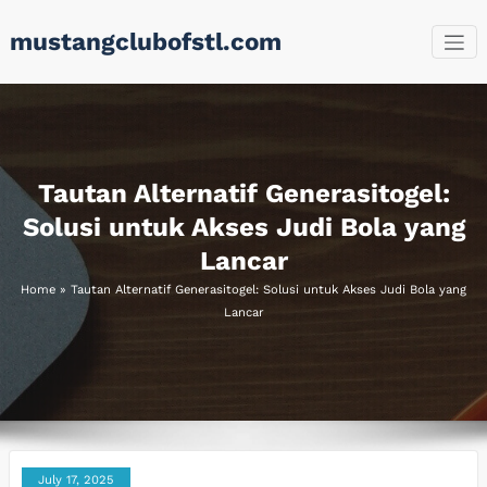
Skip
mustangclubofstl.com
to
content
Tautan Alternatif Generasitogel:
Solusi untuk Akses Judi Bola yang
Lancar
Home
»
Tautan Alternatif Generasitogel: Solusi untuk Akses Judi Bola yang
Lancar
July 17, 2025