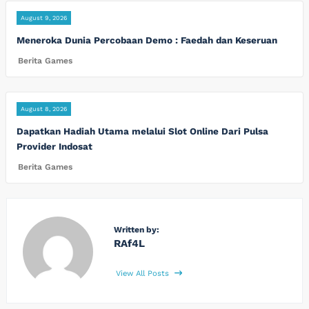
August 9, 2026
Meneroka Dunia Percobaan Demo : Faedah dan Keseruan
Berita Games
August 8, 2026
Dapatkan Hadiah Utama melalui Slot Online Dari Pulsa
Provider Indosat
Berita Games
Written by:
RAf4L
View All Posts