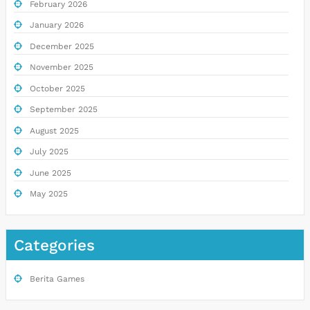
February 2026
January 2026
December 2025
November 2025
October 2025
September 2025
August 2025
July 2025
June 2025
May 2025
Categories
Berita Games