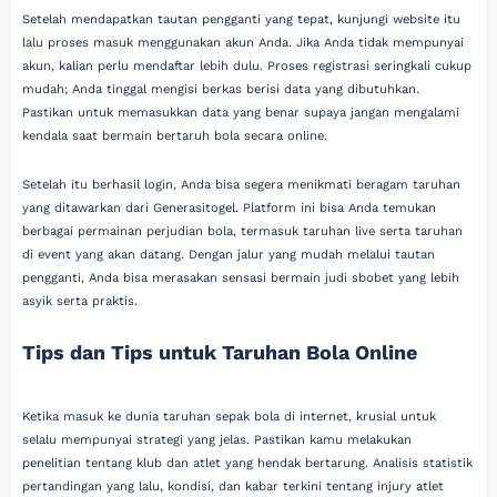
Setelah mendapatkan tautan pengganti yang tepat, kunjungi website itu
lalu proses masuk menggunakan akun Anda. Jika Anda tidak mempunyai
akun, kalian perlu mendaftar lebih dulu. Proses registrasi seringkali cukup
mudah; Anda tinggal mengisi berkas berisi data yang dibutuhkan.
Pastikan untuk memasukkan data yang benar supaya jangan mengalami
kendala saat bermain bertaruh bola secara online.
Setelah itu berhasil login, Anda bisa segera menikmati beragam taruhan
yang ditawarkan dari Generasitogel. Platform ini bisa Anda temukan
berbagai permainan perjudian bola, termasuk taruhan live serta taruhan
di event yang akan datang. Dengan jalur yang mudah melalui tautan
pengganti, Anda bisa merasakan sensasi bermain judi sbobet yang lebih
asyik serta praktis.
Tips dan Tips untuk Taruhan Bola Online
Ketika masuk ke dunia taruhan sepak bola di internet, krusial untuk
selalu mempunyai strategi yang jelas. Pastikan kamu melakukan
penelitian tentang klub dan atlet yang hendak bertarung. Analisis statistik
pertandingan yang lalu, kondisi, dan kabar terkini tentang injury atlet