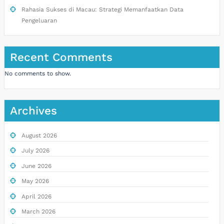
Rahasia Sukses di Macau: Strategi Memanfaatkan Data
Pengeluaran
Recent Comments
No comments to show.
Archives
August 2026
July 2026
June 2026
May 2026
April 2026
March 2026