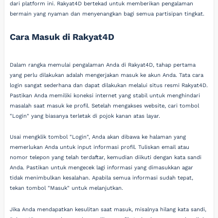
dari platform ini. Rakyat4D bertekad untuk memberikan pengalaman
bermain yang nyaman dan menyenangkan bagi semua partisipan tingkat.
Cara Masuk di Rakyat4D
Dalam rangka memulai pengalaman Anda di Rakyat4D, tahap pertama
yang perlu dilakukan adalah mengerjakan masuk ke akun Anda. Tata cara
login sangat sederhana dan dapat dilakukan melalui situs resmi Rakyat4D.
Pastikan Anda memiliki koneksi internet yang stabil untuk menghindari
masalah saat masuk ke profil. Setelah mengakses website, cari tombol
"Login" yang biasanya terletak di pojok kanan atas layar.
Usai mengklik tombol "Login", Anda akan dibawa ke halaman yang
memerlukan Anda untuk input informasi profil. Tuliskan email atau
nomor telepon yang telah terdaftar, kemudian diikuti dengan kata sandi
Anda. Pastikan untuk mengecek lagi informasi yang dimasukkan agar
tidak menimbulkan kesalahan. Apabila semua informasi sudah tepat,
tekan tombol "Masuk" untuk melanjutkan.
Jika Anda mendapatkan kesulitan saat masuk, misalnya hilang kata sandi,