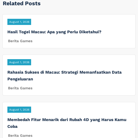
Related Posts
August 1, 2026
Hasil Togel Macau: Apa yang Perlu Diketahui?
Berita Games
August 1, 2026
Rahasia Sukses di Macau: Strategi Memanfaatkan Data
Pengeluaran
Berita Games
August 1, 2026
Membedah Fitur Menarik dari Rubah 4D yang Harus Kamu
Coba
Berita Games