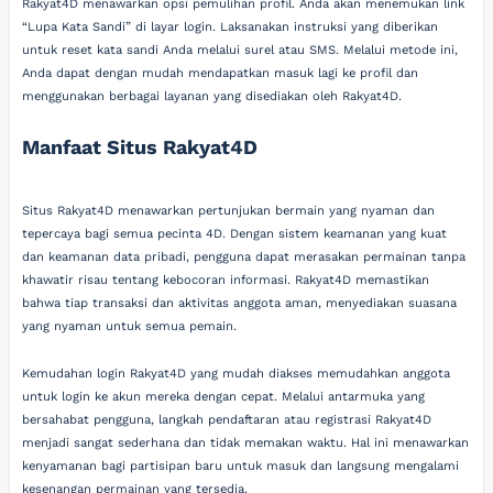
Rakyat4D menawarkan opsi pemulihan profil. Anda akan menemukan link
“Lupa Kata Sandi” di layar login. Laksanakan instruksi yang diberikan
untuk reset kata sandi Anda melalui surel atau SMS. Melalui metode ini,
Anda dapat dengan mudah mendapatkan masuk lagi ke profil dan
menggunakan berbagai layanan yang disediakan oleh Rakyat4D.
Manfaat Situs Rakyat4D
Situs Rakyat4D menawarkan pertunjukan bermain yang nyaman dan
tepercaya bagi semua pecinta 4D. Dengan sistem keamanan yang kuat
dan keamanan data pribadi, pengguna dapat merasakan permainan tanpa
khawatir risau tentang kebocoran informasi. Rakyat4D memastikan
bahwa tiap transaksi dan aktivitas anggota aman, menyediakan suasana
yang nyaman untuk semua pemain.
Kemudahan login Rakyat4D yang mudah diakses memudahkan anggota
untuk login ke akun mereka dengan cepat. Melalui antarmuka yang
bersahabat pengguna, langkah pendaftaran atau registrasi Rakyat4D
menjadi sangat sederhana dan tidak memakan waktu. Hal ini menawarkan
kenyamanan bagi partisipan baru untuk masuk dan langsung mengalami
kesenangan permainan yang tersedia.