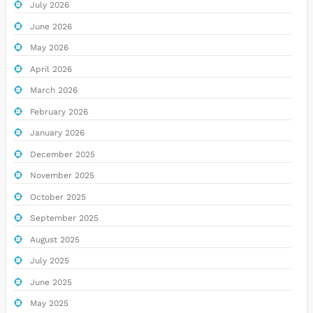
July 2026
June 2026
May 2026
April 2026
March 2026
February 2026
January 2026
December 2025
November 2025
October 2025
September 2025
August 2025
July 2025
June 2025
May 2025