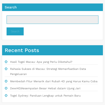
Search
Search
Recent Posts
Hasil Togel Macau: Apa yang Perlu Diketahui?
Rahasia Sukses di Macau: Strategi Memanfaatkan Data
Pengeluaran
Membedah Fitur Menarik dari Rubah 4D yang Harus Kamu Coba
Dewi4D|Kesempatan Besar Hebat dalam Ujung Jari
Togel Sydney: Panduan Lengkap untuk Pemain Baru