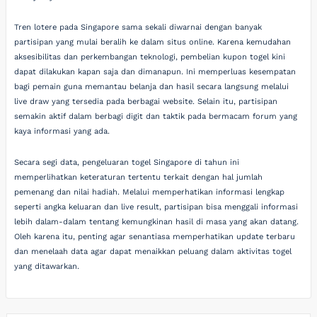
Tren lotere pada Singapore sama sekali diwarnai dengan banyak
partisipan yang mulai beralih ke dalam situs online. Karena kemudahan
aksesibilitas dan perkembangan teknologi, pembelian kupon togel kini
dapat dilakukan kapan saja dan dimanapun. Ini memperluas kesempatan
bagi pemain guna memantau belanja dan hasil secara langsung melalui
live draw yang tersedia pada berbagai website. Selain itu, partisipan
semakin aktif dalam berbagi digit dan taktik pada bermacam forum yang
kaya informasi yang ada.
Secara segi data, pengeluaran togel Singapore di tahun ini
memperlihatkan keteraturan tertentu terkait dengan hal jumlah
pemenang dan nilai hadiah. Melalui memperhatikan informasi lengkap
seperti angka keluaran dan live result, partisipan bisa menggali informasi
lebih dalam-dalam tentang kemungkinan hasil di masa yang akan datang.
Oleh karena itu, penting agar senantiasa memperhatikan update terbaru
dan menelaah data agar dapat menaikkan peluang dalam aktivitas togel
yang ditawarkan.