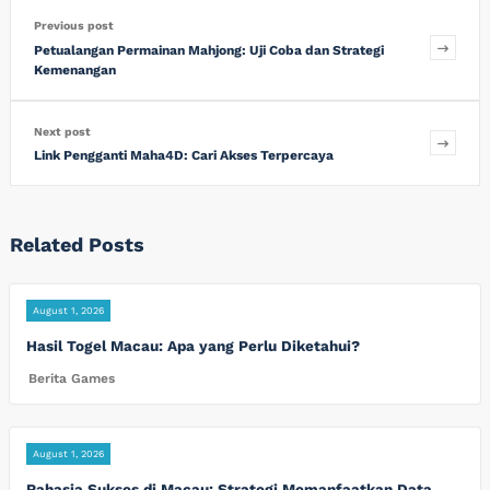
Previous post
Petualangan Permainan Mahjong: Uji Coba dan Strategi
Kemenangan
Next post
Link Pengganti Maha4D: Cari Akses Terpercaya
Related Posts
August 1, 2026
Hasil Togel Macau: Apa yang Perlu Diketahui?
Berita Games
August 1, 2026
Rahasia Sukses di Macau: Strategi Memanfaatkan Data