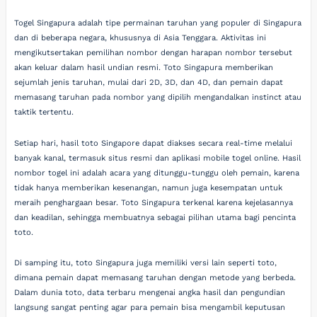
Togel Singapura adalah tipe permainan taruhan yang populer di Singapura
dan di beberapa negara, khususnya di Asia Tenggara. Aktivitas ini
mengikutsertakan pemilihan nombor dengan harapan nombor tersebut
akan keluar dalam hasil undian resmi. Toto Singapura memberikan
sejumlah jenis taruhan, mulai dari 2D, 3D, dan 4D, dan pemain dapat
memasang taruhan pada nombor yang dipilih mengandalkan instinct atau
taktik tertentu.
Setiap hari, hasil toto Singapore dapat diakses secara real-time melalui
banyak kanal, termasuk situs resmi dan aplikasi mobile togel online. Hasil
nombor togel ini adalah acara yang ditunggu-tunggu oleh pemain, karena
tidak hanya memberikan kesenangan, namun juga kesempatan untuk
meraih penghargaan besar. Toto Singapura terkenal karena kejelasannya
dan keadilan, sehingga membuatnya sebagai pilihan utama bagi pencinta
toto.
Di samping itu, toto Singapura juga memiliki versi lain seperti toto,
dimana pemain dapat memasang taruhan dengan metode yang berbeda.
Dalam dunia toto, data terbaru mengenai angka hasil dan pengundian
langsung sangat penting agar para pemain bisa mengambil keputusan