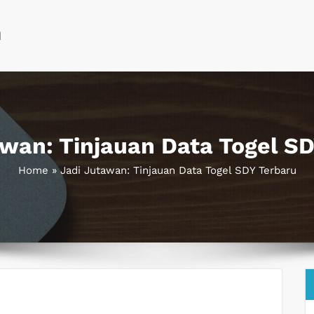
m
wan: Tinjauan Data Togel S
Home
»
Jadi Jutawan: Tinjauan Data Togel SDY Terbaru