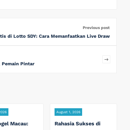
Previous post
is di Lotto SDY: Cara Memanfaatkan Live Draw
k Pemain Pintar
2026
August 1, 2026
ogel Macau:
Rahasia Sukses di