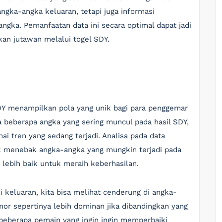
ngka-angka keluaran, tetapi juga informasi
ngka. Pemanfaatan data ini secara optimal dapat jadi
an jutawan melalui togel SDY.
DY menampilkan pola yang unik bagi para penggemar
a beberapa angka yang sering muncul pada hasil SDY,
 tren yang sedang terjadi. Analisa pada data
menebak angka-angka yang mungkin terjadi pada
ebih baik untuk meraih keberhasilan.
 keluaran, kita bisa melihat cenderung di angka-
or sepertinya lebih dominan jika dibandingkan yang
k beberapa pemain yang ingin ingin memperbaiki