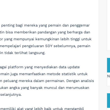
ah penting bagi mereka yang pemain dan penggemar
utin bisa memberikan pandangan yang berharga dan
 yang mempunyai kemungkinan lebih tinggi untuk
n mempelajari pengeluaran SDY sebelumnya, pemain
 tidak terlihat langsung.
agai platform yang menyediakan data update
 pemain juga memanfaatkan metode statistik untuk
N
kan peluang mereka dalam permainan. Dengan analisis
ukan angka yang banyak muncul dan merumuskan
 selanjutnya.
 memiliki alat yang lebih baik untuk mengambil