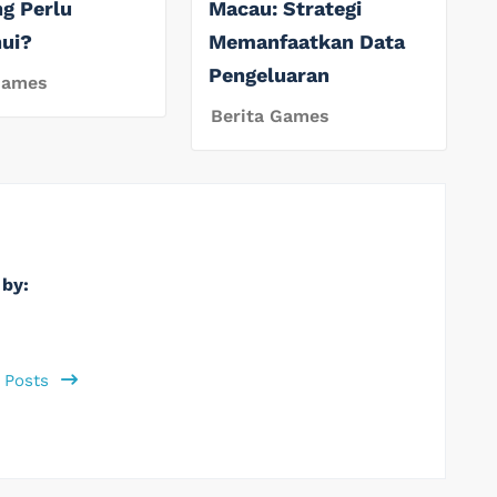
g Perlu
Macau: Strategi
hui?
Memanfaatkan Data
Pengeluaran
Games
Berita Games
 by:
l Posts