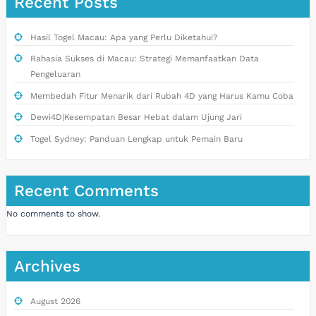
Recent Posts
Hasil Togel Macau: Apa yang Perlu Diketahui?
Rahasia Sukses di Macau: Strategi Memanfaatkan Data
Pengeluaran
Membedah Fitur Menarik dari Rubah 4D yang Harus Kamu Coba
Dewi4D|Kesempatan Besar Hebat dalam Ujung Jari
Togel Sydney: Panduan Lengkap untuk Pemain Baru
Recent Comments
No comments to show.
Archives
August 2026