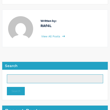
Written by:
RAf4L
View All Posts
Search
Search