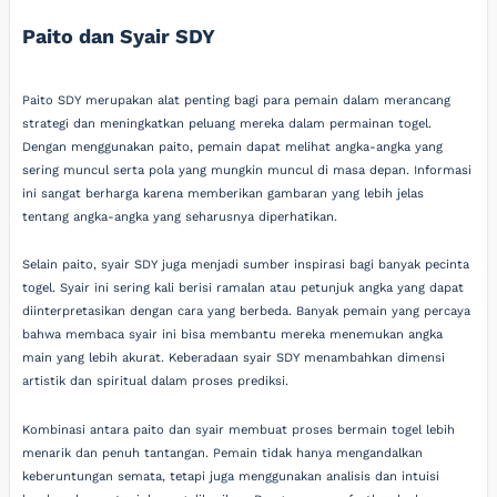
Paito dan Syair SDY
Paito SDY merupakan alat penting bagi para pemain dalam merancang
strategi dan meningkatkan peluang mereka dalam permainan togel.
Dengan menggunakan paito, pemain dapat melihat angka-angka yang
sering muncul serta pola yang mungkin muncul di masa depan. Informasi
ini sangat berharga karena memberikan gambaran yang lebih jelas
tentang angka-angka yang seharusnya diperhatikan.
Selain paito, syair SDY juga menjadi sumber inspirasi bagi banyak pecinta
togel. Syair ini sering kali berisi ramalan atau petunjuk angka yang dapat
diinterpretasikan dengan cara yang berbeda. Banyak pemain yang percaya
bahwa membaca syair ini bisa membantu mereka menemukan angka
main yang lebih akurat. Keberadaan syair SDY menambahkan dimensi
artistik dan spiritual dalam proses prediksi.
Kombinasi antara paito dan syair membuat proses bermain togel lebih
menarik dan penuh tantangan. Pemain tidak hanya mengandalkan
keberuntungan semata, tetapi juga menggunakan analisis dan intuisi