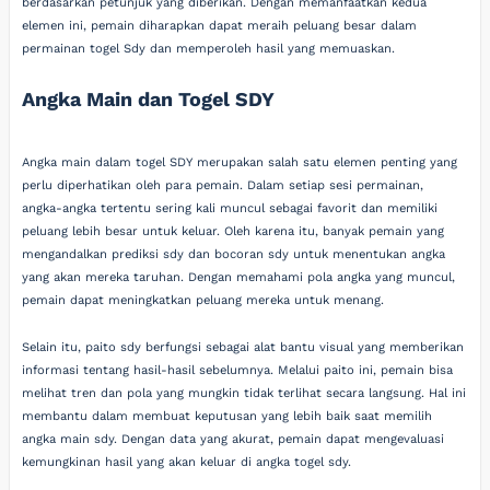
berdasarkan petunjuk yang diberikan. Dengan memanfaatkan kedua
elemen ini, pemain diharapkan dapat meraih peluang besar dalam
permainan togel Sdy dan memperoleh hasil yang memuaskan.
Angka Main dan Togel SDY
Angka main dalam togel SDY merupakan salah satu elemen penting yang
perlu diperhatikan oleh para pemain. Dalam setiap sesi permainan,
angka-angka tertentu sering kali muncul sebagai favorit dan memiliki
peluang lebih besar untuk keluar. Oleh karena itu, banyak pemain yang
mengandalkan prediksi sdy dan bocoran sdy untuk menentukan angka
yang akan mereka taruhan. Dengan memahami pola angka yang muncul,
pemain dapat meningkatkan peluang mereka untuk menang.
Selain itu, paito sdy berfungsi sebagai alat bantu visual yang memberikan
informasi tentang hasil-hasil sebelumnya. Melalui paito ini, pemain bisa
melihat tren dan pola yang mungkin tidak terlihat secara langsung. Hal ini
membantu dalam membuat keputusan yang lebih baik saat memilih
angka main sdy. Dengan data yang akurat, pemain dapat mengevaluasi
kemungkinan hasil yang akan keluar di angka togel sdy.