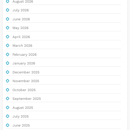
August 2026
July 2026
June 2026
May 2026
April 2026
March 2026
February 2026
January 2026
December 2025
November 2025
October 2025
September 2025
August 2025
July 2025
June 2025