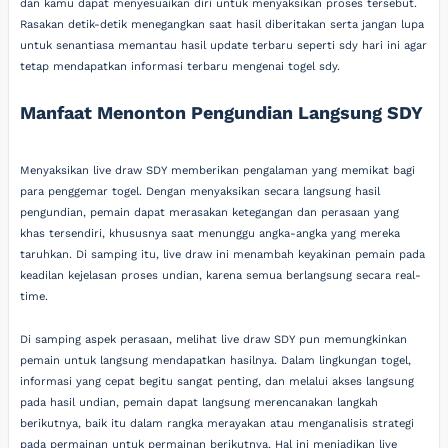
dan kamu dapat menyesuaikan diri untuk menyaksikan proses tersebut.
Rasakan detik-detik menegangkan saat hasil diberitakan serta jangan lupa
untuk senantiasa memantau hasil update terbaru seperti sdy hari ini agar
tetap mendapatkan informasi terbaru mengenai togel sdy.
Manfaat Menonton Pengundian Langsung SDY
Menyaksikan live draw SDY memberikan pengalaman yang memikat bagi
para penggemar togel. Dengan menyaksikan secara langsung hasil
pengundian, pemain dapat merasakan ketegangan dan perasaan yang
khas tersendiri, khususnya saat menunggu angka-angka yang mereka
taruhkan. Di samping itu, live draw ini menambah keyakinan pemain pada
keadilan kejelasan proses undian, karena semua berlangsung secara real-
time.
Di samping aspek perasaan, melihat live draw SDY pun memungkinkan
pemain untuk langsung mendapatkan hasilnya. Dalam lingkungan togel,
informasi yang cepat begitu sangat penting, dan melalui akses langsung
pada hasil undian, pemain dapat langsung merencanakan langkah
berikutnya, baik itu dalam rangka merayakan atau menganalisis strategi
pada permainan untuk permainan berikutnya. Hal ini menjadikan live