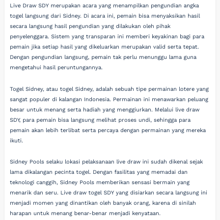
Live Draw SDY merupakan acara yang menampilkan pengundian angka
togel langsung dari Sidney. Di acara ini, pemain bisa menyaksikan hasil
secara langsung hasil pengundian yang dilakukan oleh pihak
penyelenggara. Sistem yang transparan ini memberi keyakinan bagi para
pemain jika setiap hasil yang dikeluarkan merupakan valid serta tepat.
Dengan pengundian langsung, pemain tak perlu menunggu lama guna
mengetahui hasil peruntungannya.
Togel Sidney, atau togel Sidney, adalah sebuah tipe permainan lotere yang
sangat populer di kalangan Indonesia. Permainan ini menawarkan peluang
besar untuk menang serta hadiah yang menggiurkan. Melalui live draw
SDY, para pemain bisa langsung melihat proses undi, sehingga para
pemain akan lebih terlibat serta percaya dengan permainan yang mereka
ikuti.
Sidney Pools selaku lokasi pelaksanaan live draw ini sudah dikenal sejak
lama dikalangan pecinta togel. Dengan fasilitas yang memadai dan
teknologi canggih, Sidney Pools memberikan sensasi bermain yang
menarik dan seru. Live draw togel SDY yang disiarkan secara langsung ini
menjadi momen yang dinantikan oleh banyak orang, karena di sinilah
harapan untuk menang benar-benar menjadi kenyataan.