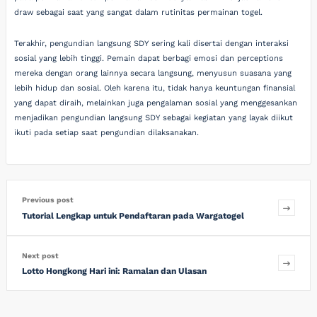
draw sebagai saat yang sangat dalam rutinitas permainan togel.
Terakhir, pengundian langsung SDY sering kali disertai dengan interaksi
sosial yang lebih tinggi. Pemain dapat berbagi emosi dan perceptions
mereka dengan orang lainnya secara langsung, menyusun suasana yang
lebih hidup dan sosial. Oleh karena itu, tidak hanya keuntungan finansial
yang dapat diraih, melainkan juga pengalaman sosial yang menggesankan
menjadikan pengundian langsung SDY sebagai kegiatan yang layak diikut
ikuti pada setiap saat pengundian dilaksanakan.
Previous post
Tutorial Lengkap untuk Pendaftaran pada Wargatogel
Next post
Lotto Hongkong Hari ini: Ramalan dan Ulasan