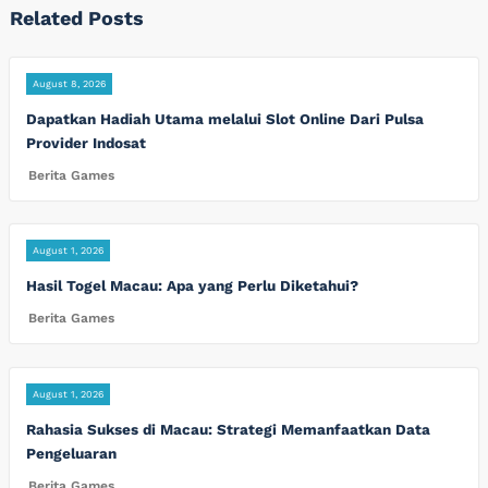
Related Posts
August 8, 2026
Dapatkan Hadiah Utama melalui Slot Online Dari Pulsa
Provider Indosat
Berita Games
August 1, 2026
Hasil Togel Macau: Apa yang Perlu Diketahui?
Berita Games
August 1, 2026
Rahasia Sukses di Macau: Strategi Memanfaatkan Data
Pengeluaran
Berita Games