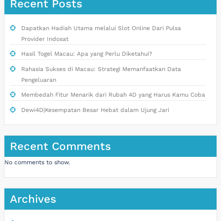
Recent Posts
Dapatkan Hadiah Utama melalui Slot Online Dari Pulsa
Provider Indosat
Hasil Togel Macau: Apa yang Perlu Diketahui?
Rahasia Sukses di Macau: Strategi Memanfaatkan Data
Pengeluaran
Membedah Fitur Menarik dari Rubah 4D yang Harus Kamu Coba
Dewi4D|Kesempatan Besar Hebat dalam Ujung Jari
Recent Comments
No comments to show.
Archives