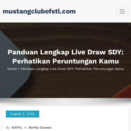
Skip
mustangclubofstl.com
to
content
Panduan Lengkap Live Draw SDY:
Perhatikan Peruntungan Kamu
Home
»
Panduan Lengkap Live Draw SDY: Perhatikan Peruntungan Kamu
August 2, 2025
By
RAf4L
In
Berita Games