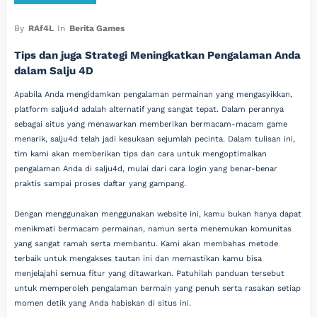
By
RAf4L
In
Berita Games
Tips dan juga Strategi Meningkatkan Pengalaman Anda
dalam Salju 4D
Apabila Anda mengidamkan pengalaman permainan yang mengasyikkan,
platform salju4d adalah alternatif yang sangat tepat. Dalam perannya
sebagai situs yang menawarkan memberikan bermacam-macam game
menarik, salju4d telah jadi kesukaan sejumlah pecinta. Dalam tulisan ini,
tim kami akan memberikan tips dan cara untuk mengoptimalkan
pengalaman Anda di salju4d, mulai dari cara login yang benar-benar
praktis sampai proses daftar yang gampang.
Dengan menggunakan menggunakan website ini, kamu bukan hanya dapat
menikmati bermacam permainan, namun serta menemukan komunitas
yang sangat ramah serta membantu. Kami akan membahas metode
terbaik untuk mengakses tautan ini dan memastikan kamu bisa
menjelajahi semua fitur yang ditawarkan. Patuhilah panduan tersebut
untuk memperoleh pengalaman bermain yang penuh serta rasakan setiap
momen detik yang Anda habiskan di situs ini.