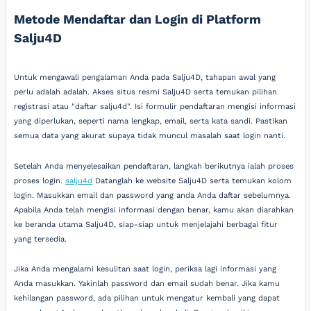
Metode Mendaftar dan Login di Platform
Salju4D
Untuk mengawali pengalaman Anda pada Salju4D, tahapan awal yang
perlu adalah adalah. Akses situs resmi Salju4D serta temukan pilihan
registrasi atau "daftar salju4d". Isi formulir pendaftaran mengisi informasi
yang diperlukan, seperti nama lengkap, email, serta kata sandi. Pastikan
semua data yang akurat supaya tidak muncul masalah saat login nanti.
Setelah Anda menyelesaikan pendaftaran, langkah berikutnya ialah proses
proses login.
salju4d
Datanglah ke website Salju4D serta temukan kolom
login. Masukkan email dan password yang anda Anda daftar sebelumnya.
Apabila Anda telah mengisi informasi dengan benar, kamu akan diarahkan
ke beranda utama Salju4D, siap-siap untuk menjelajahi berbagai fitur
yang tersedia.
Jika Anda mengalami kesulitan saat login, periksa lagi informasi yang
Anda masukkan. Yakinlah password dan email sudah benar. Jika kamu
kehilangan password, ada pilihan untuk mengatur kembali yang dapat