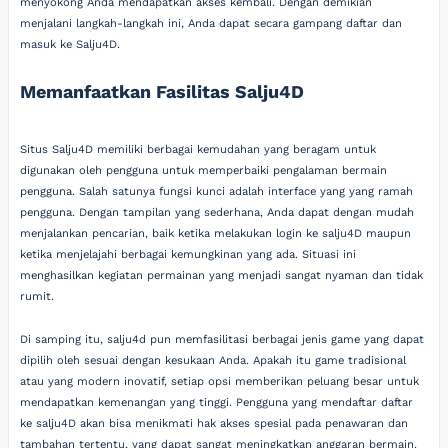
menyokong Anda mendapatkan akses kembali. Dengan demikian
menjalani langkah-langkah ini, Anda dapat secara gampang daftar dan
masuk ke Salju4D.
Memanfaatkan Fasilitas Salju4D
Situs Salju4D memiliki berbagai kemudahan yang beragam untuk
digunakan oleh pengguna untuk memperbaiki pengalaman bermain
pengguna. Salah satunya fungsi kunci adalah interface yang yang ramah
pengguna. Dengan tampilan yang sederhana, Anda dapat dengan mudah
menjalankan pencarian, baik ketika melakukan login ke salju4D maupun
ketika menjelajahi berbagai kemungkinan yang ada. Situasi ini
menghasilkan kegiatan permainan yang menjadi sangat nyaman dan tidak
rumit.
Di samping itu, salju4d pun memfasilitasi berbagai jenis game yang dapat
dipilih oleh sesuai dengan kesukaan Anda. Apakah itu game tradisional
atau yang modern inovatif, setiap opsi memberikan peluang besar untuk
mendapatkan kemenangan yang tinggi. Pengguna yang mendaftar daftar
ke salju4D akan bisa menikmati hak akses spesial pada penawaran dan
tambahan tertentu, yang dapat sangat meningkatkan anggaran bermain.