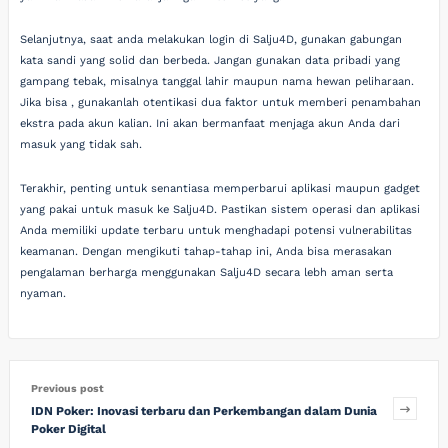
Selanjutnya, saat anda melakukan login di Salju4D, gunakan gabungan
kata sandi yang solid dan berbeda. Jangan gunakan data pribadi yang
gampang tebak, misalnya tanggal lahir maupun nama hewan peliharaan.
Jika bisa , gunakanlah otentikasi dua faktor untuk memberi penambahan
ekstra pada akun kalian. Ini akan bermanfaat menjaga akun Anda dari
masuk yang tidak sah.
Terakhir, penting untuk senantiasa memperbarui aplikasi maupun gadget
yang pakai untuk masuk ke Salju4D. Pastikan sistem operasi dan aplikasi
Anda memiliki update terbaru untuk menghadapi potensi vulnerabilitas
keamanan. Dengan mengikuti tahap-tahap ini, Anda bisa merasakan
pengalaman berharga menggunakan Salju4D secara lebh aman serta
nyaman.
Previous post
IDN Poker: Inovasi terbaru dan Perkembangan dalam Dunia
Poker Digital