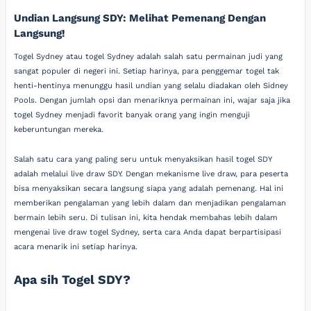
Undian Langsung SDY: Melihat Pemenang Dengan
Langsung!
Togel Sydney atau togel Sydney adalah salah satu permainan judi yang
sangat populer di negeri ini. Setiap harinya, para penggemar togel tak
henti-hentinya menunggu hasil undian yang selalu diadakan oleh Sidney
Pools. Dengan jumlah opsi dan menariknya permainan ini, wajar saja jika
togel Sydney menjadi favorit banyak orang yang ingin menguji
keberuntungan mereka.
Salah satu cara yang paling seru untuk menyaksikan hasil togel SDY
adalah melalui live draw SDY. Dengan mekanisme live draw, para peserta
bisa menyaksikan secara langsung siapa yang adalah pemenang. Hal ini
memberikan pengalaman yang lebih dalam dan menjadikan pengalaman
bermain lebih seru. Di tulisan ini, kita hendak membahas lebih dalam
mengenai live draw togel Sydney, serta cara Anda dapat berpartisipasi
acara menarik ini setiap harinya.
Apa sih Togel SDY?