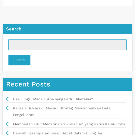
Search
Search
Recent Posts
Hasil Togel Macau: Apa yang Perlu Diketahui?
Rahasia Sukses di Macau: Strategi Memanfaatkan Data
Pengeluaran
Membedah Fitur Menarik dari Rubah 4D yang Harus Kamu Coba
Dewi4D|Kesempatan Besar Hebat dalam Ujung Jari