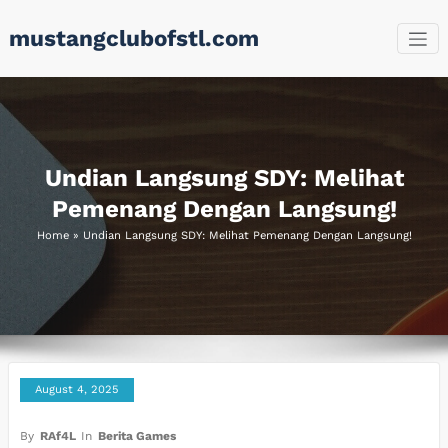
Skip
mustangclubofstl.com
to
content
Undian Langsung SDY: Melihat
Pemenang Dengan Langsung!
Home
»
Undian Langsung SDY: Melihat Pemenang Dengan Langsung!
August 4, 2025
By
RAf4L
In
Berita Games