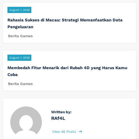
August 1, 2026
Rahasia Sukses di Macau: Strategi Memanfaatkan Data
Pengeluaran
Berita Games
August 1, 2026
Membedah Fitur Menarik dari Rubah 4D yang Harus Kamu
Coba
Berita Games
Written by:
RAf4L
View All Posts