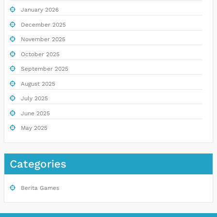
January 2026
December 2025
November 2025
October 2025
September 2025
August 2025
July 2025
June 2025
May 2025
Categories
Berita Games