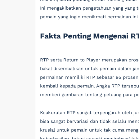
Ini mengakibatkan pengetahuan yang yang t
pemain yang ingin menikmati permainan ini 
Fakta Penting Mengenai RT
RTP serta Return to Player merupakan prose
bakal dikembalikan untuk pemain dalam jan
permainan memiliki RTP sebesar 95 prosen, i
kembali kepada pemain. Angka RTP tersebut
memberi gambaran tentang peluang para p
Keakuratan RTP sangat terpengaruh oleh ju
bisa sangat bervariasi dan tidak selalu m
krusial untuk pemain untuk tak cuma menga
keberhasilan, tetapi seperti menimbang fakt