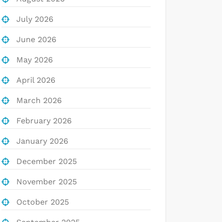
July 2026
June 2026
May 2026
April 2026
March 2026
February 2026
January 2026
December 2025
November 2025
October 2025