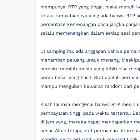
mempunyai RTP yang tinggi, maka meraih ke
tetapi, kenyataannya yang ada bahwa RTP
persentase kemenangan pada jangka panjan
selalu memenangkan dalam setiap sesi per
Di samping itu, ada anggapan bahwa pemai
menambah peluang untuk menang. Meskipun
pemain memilih mesin yang lebih bisa meng
peran besar yang hasil. Slot adalah permaina
mampu mengubah keluaran random dari per
Kisah lainnya mengenai bahwa RTP mesin sl
pembayaran tinggi pada waktu tertentu. B
di jam yang, mereka dapat mendapatkan m
besar. Akan tetapi, slot permainan diformul
mandiri, serta peluang untuk menang tidak