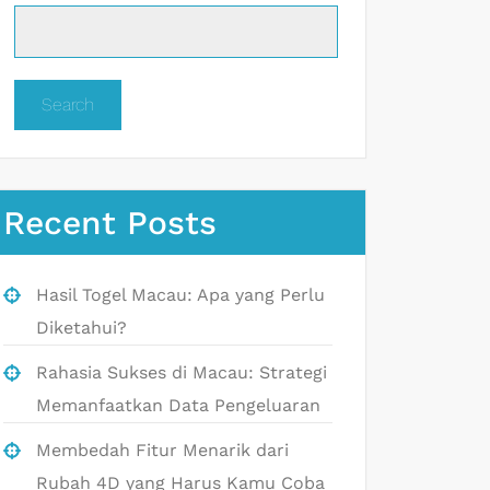
Search
Recent Posts
Hasil Togel Macau: Apa yang Perlu
Diketahui?
Rahasia Sukses di Macau: Strategi
Memanfaatkan Data Pengeluaran
Membedah Fitur Menarik dari
Rubah 4D yang Harus Kamu Coba