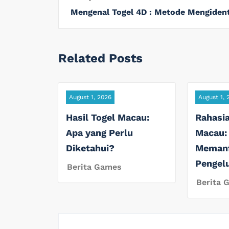
Mengenal Togel 4D : Metode Mengident
Related Posts
August 1, 2026
August 1, 
Hasil Togel Macau:
Rahasia
Apa yang Perlu
Macau: 
Diketahui?
Memanf
Pengel
Berita Games
Berita 