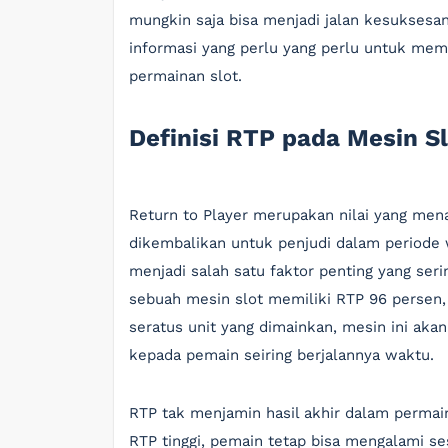
mungkin saja bisa menjadi jalan kesuksesa
informasi yang perlu yang perlu untuk mem
permainan slot.
Definisi RTP pada Mesin S
Return to Player merupakan nilai yang men
dikembalikan untuk penjudi dalam periode 
menjadi salah satu faktor penting yang seri
sebuah mesin slot memiliki RTP 96 persen
seratus unit yang dimainkan, mesin ini ak
kepada pemain seiring berjalannya waktu.
RTP tak menjamin hasil akhir dalam permai
RTP tinggi, pemain tetap bisa mengalami 