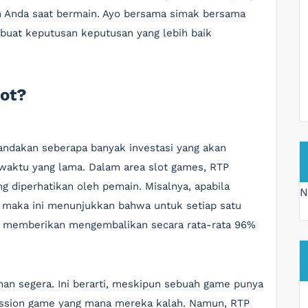
n Anda saat bermain. Ayo bersama simak bersama
buat keputusan keputusan yang lebih baik
lot?
andakan seberapa banyak investasi yang akan
waktu yang lama. Dalam area slot games, RTP
ng diperhatikan oleh pemain. Misalnya, apabila
N
, maka ini menunjukkan bahwa untuk setiap satu
an memberikan mengembalikan secara rata-rata 96%
nan segera. Ini berarti, meskipun sebuah game punya
session game yang mana mereka kalah. Namun, RTP