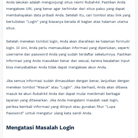
Anda lakukan adalah mengunjungi situs resmi Rubah4d. Pastikan Anda
mengakses URL yang benar agar terhindar dari situs palsu yang dapat
membahayakan data pribadi Anda. Setelah itu, cari tombol atau link yang
bertuliskan "Login" yang biasanya berada di bagian atas halaman utama
situs.
Setelah menekan tombol login, Anda akan diarahkan ke halaman formulir
login. Di sini, Anda perlu memasukkan informasi yang diperlukan, seperti
username dan password Anda yang sudah terdaftar sebelumnya. Pastikan
informasi yang Anda masukkan benar dan sesuai, karena kesalahan input
bisa menyebabkan Anda tidak dapat mengakses akun Anda.
Jika semua informasi sudah dimasukkan dengan benar, lanjutkan dengan
menekan tombol "Masuk" atau "Login". Jika berhasil, Anda akan dibawa
masuk ke akun Rubah4d Anda dan dapat mulai menikmati berbagai
layanan yang ditawarkan. Jika Anda mengalami masalah saat login,
periksa kembali informasi yang diinput atau gunakan fitur "Lupa
Password" untuk mengatur ulang kata sandi Anda.
Mengatasi Masalah Login