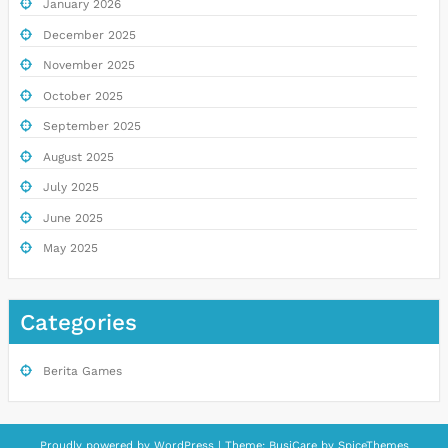
January 2026
December 2025
November 2025
October 2025
September 2025
August 2025
July 2025
June 2025
May 2025
Categories
Berita Games
Proudly powered by
WordPress
| Theme:
BusiCare
by
SpiceThemes