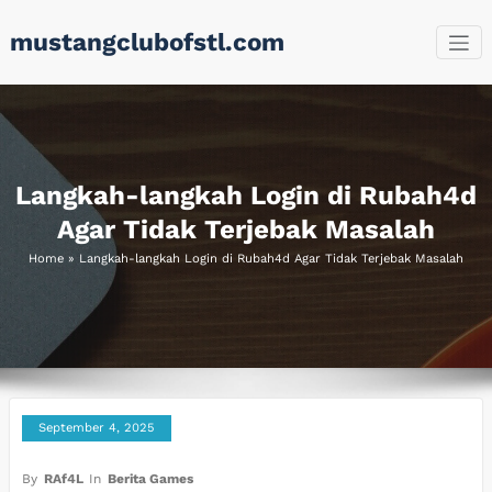
Skip
mustangclubofstl.com
to
content
Langkah-langkah Login di Rubah4d
Agar Tidak Terjebak Masalah
Home
»
Langkah-langkah Login di Rubah4d Agar Tidak Terjebak Masalah
September 4, 2025
By
RAf4L
In
Berita Games