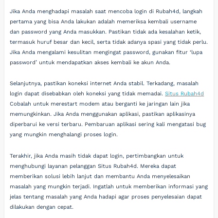
Jika Anda menghadapi masalah saat mencoba login di Rubah4d, langkah
pertama yang bisa Anda lakukan adalah memeriksa kembali username
dan password yang Anda masukkan. Pastikan tidak ada kesalahan ketik,
termasuk huruf besar dan kecil, serta tidak adanya spasi yang tidak perlu.
Jika Anda mengalami kesulitan mengingat password, gunakan fitur ‘lupa
password’ untuk mendapatkan akses kembali ke akun Anda.
Selanjutnya, pastikan koneksi internet Anda stabil. Terkadang, masalah
login dapat disebabkan oleh koneksi yang tidak memadai.
Situs Rubah4d
Cobalah untuk merestart modem atau berganti ke jaringan lain jika
memungkinkan. Jika Anda menggunakan aplikasi, pastikan aplikasinya
diperbarui ke versi terbaru. Pembaruan aplikasi sering kali mengatasi bug
yang mungkin menghalangi proses login.
Terakhir, jika Anda masih tidak dapat login, pertimbangkan untuk
menghubungi layanan pelanggan Situs Rubah4d. Mereka dapat
memberikan solusi lebih lanjut dan membantu Anda menyelesaikan
masalah yang mungkin terjadi. Ingatlah untuk memberikan informasi yang
jelas tentang masalah yang Anda hadapi agar proses penyelesaian dapat
dilakukan dengan cepat.