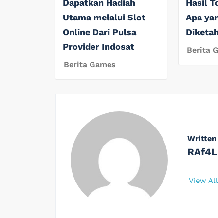
Dapatkan Hadiah
Hasil T
Utama melalui Slot
Apa yan
Online Dari Pulsa
Diketa
Provider Indosat
Berita 
Berita Games
Written
RAf4L
View Al