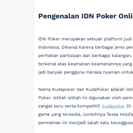
Pengenalan IDN Poker Onl
IDN Poker merupakan sebuah platform judi p
Indonesia. Dikenal karena berbagai jenis p
perhatian partisipan dari berbagai kalanga
terkenal atas keamanan keamanannya yang
jadi banyak pengguna merasa nyaman untuk 
Nama Kudapoker dan KudaPoker adalah isti
Poker. Istilah istilah ini digunakan oleh 
sangat seru serta kompetitif.
kudapoker
Di 
game yang tersedia, contohnya Texas Hold’e
permainan ini menjadi salah satu keunggul