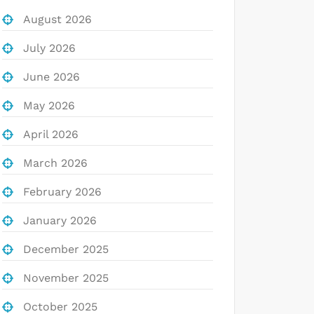
August 2026
July 2026
June 2026
May 2026
April 2026
March 2026
February 2026
January 2026
December 2025
November 2025
October 2025