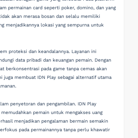
am permainan card seperti poker, domino, dan yang
tidak akan merasa bosan dan selalu memiliki
ng menjadikannya lokasi yang sempurna untuk
stem proteksi dan keandalannya. Layanan ini
ndungi data pribadi dan keuangan pemain. Dengan
at berkonsentrasi pada game tanpa cemas akan
ni juga membuat IDN Play sebagai alternatif utama
amanan.
alam penyetoran dan pengambilan. IDN Play
g memudahkan pemain untuk mengakses uang
berhasil menjadikan pengalaman bermain semakin
berfokus pada permainannya tanpa perlu khawatir