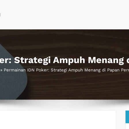
m
er: Strategi Ampuh Menang 
»
Permainan IDN Poker: Strategi Ampuh Menang di Papan Per