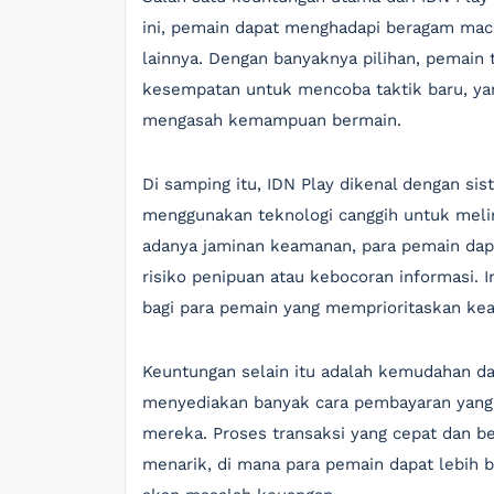
ini, pemain dapat menghadapi beragam mac
lainnya. Dengan banyaknya pilihan, pemain 
kesempatan untuk mencoba taktik baru, ya
mengasah kemampuan bermain.
Di samping itu, IDN Play dikenal dengan si
menggunakan teknologi canggih untuk meli
adanya jaminan keamanan, para pemain dap
risiko penipuan atau kebocoran informasi. I
bagi para pemain yang memprioritaskan ke
Keuntungan selain itu adalah kemudahan d
menyediakan banyak cara pembayaran yan
mereka. Proses transaksi yang cepat dan 
menarik, di mana para pemain dapat lebih 