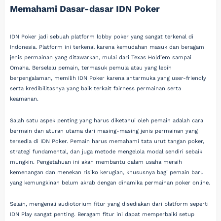
Memahami Dasar-dasar IDN Poker
IDN Poker jadi sebuah platform lobby poker yang sangat terkenal di
Indonesia. Platform ini terkenal karena kemudahan masuk dan beragam
jenis permainan yang ditawarkan, mulai dari Texas Hold’em sampai
Omaha. Berselelu pemain, termasuk pemula atau yang lebih
berpengalaman, memilih IDN Poker karena antarmuka yang user-friendly
serta kredibilitasnya yang baik terkait fairness permainan serta
keamanan.
Salah satu aspek penting yang harus diketahui oleh pemain adalah cara
bermain dan aturan utama dari masing-masing jenis permainan yang
tersedia di IDN Poker. Pemain harus memahami tata urut tangan poker,
strategi fundamental, dan juga metode mengelola modal sendiri sebaik
mungkin. Pengetahuan ini akan membantu dalam usaha meraih
kemenangan dan menekan risiko kerugian, khususnya bagi pemain baru
yang kemungkinan belum akrab dengan dinamika permainan poker online.
Selain, mengenali audiotorium fitur yang disediakan dari platform seperti
IDN Play sangat penting. Beragam fitur ini dapat memperbaiki setup