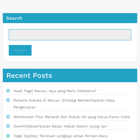
Search
Search
Recent Posts
Hasil Togel Macau: Apa yang Perlu Diketahui?
Rahasia Sukses di Macau: Strategi Memanfaatkan Data
Pengeluaran
Membedah Fitur Menarik dari Rubah 4D yang Harus Kamu Coba
Dewi4D|Kesempatan Besar Hebat dalam Ujung Jari
Togel Sydney: Panduan Lengkap untuk Pemain Baru