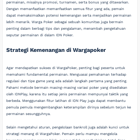
permainan, misalnya promosi, turnamen, serta bonus yang ditawarkan.
Dengan memanfaatkan memanfaatkan semua fitur yang ada, pemain
dapat memaksimalkan potensi kemenangan serta menjadikan permainan
lebih menarik. Warga Poker sebagai sebuah komunitas juga bermain
penting dalam berbagi tips dan pengalaman, menambah pengetahuan
seputar permainan di dalam IDN Poker.
Strategi Kemenangan di Wargapoker
Agar mendapatkan sukses di WargaPoker, penting bagi peserta untuk
memahami fundamental permainan. Menguasai pemahaman terhadap
regulasi dan tipe game yang ada adalah langkah pertama yang penting.
Pahami metode bermain masing-masing variasi poker yang disediakan
oleh IDNPlay, karena itu setiap jenis permainan mempunyai taktik yang
berbeda. Menggunakan fitur latihan di IDN Play juga dapat membantu
pemula pemula mengembangkan keterampilan dirinya sebelum terjun ke
permainan sesungguhnya.
Selain mengetahui aturan, pengelolaan bankroll juga adalah kunci untuk
strategi menang di WargaPoker. Pemain perlu mampu mengelola