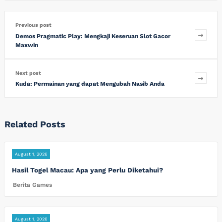
Previous post
Demos Pragmatic Play: Mengkaji Keseruan Slot Gacor
Maxwin
Next post
Kuda: Permainan yang dapat Mengubah Nasib Anda
Related Posts
August 1, 2026
Hasil Togel Macau: Apa yang Perlu Diketahui?
Berita Games
August 1, 2026