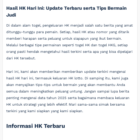
Hasil HK Hari Ini: Update Terbaru serta Tips Bermain
Judi
Di dalam alam togel, pengeluaran HK menjadi salah satu berita yang amat
ditunggu-tunggu para pemain. Setiap, hasil HK atau nomor yang ditarik
memberi harapan serta peluang untuk siapapun yang ikut bermain.
Melalui berbagai tipe permainan seperti togel HK dan togel HKG, setiap
orang pasti hendak mengetahui hasil terkini serta apa yang bisa dipelajari
dari HK tersebut.
Hari ini, kami akan memberikan memberikan update terkini mengenai
hasil HK hari ini, termasuk keluaran HK lotto. Di samping itu, kami juga
akan menyajikan tips-tips untuk bermain yang akan membantu Anda
semua dalam meningkatkan peluang untung. Jangan sampai lupa berita
penting mengenai data tahun 2025 serta bagaimana membaca keluaran
HK untuk strategi yang lebih efektif. Mari sama-sama simak bersama
terkini yang kami siapkan yang kami siapkan.
Informasi HK Terbaru