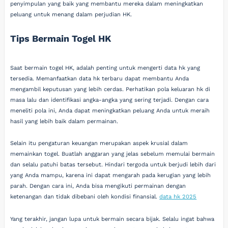
penyimpulan yang baik yang membantu mereka dalam meningkatkan
peluang untuk menang dalam perjudian HK.
Tips Bermain Togel HK
Saat bermain togel HK, adalah penting untuk mengerti data hk yang
tersedia. Memanfaatkan data hk terbaru dapat membantu Anda
mengambil keputusan yang lebih cerdas. Perhatikan pola keluaran hk di
masa lalu dan identifikasi angka-angka yang sering terjadi. Dengan cara
meneliti pola ini, Anda dapat meningkatkan peluang Anda untuk meraih
hasil yang lebih baik dalam permainan.
Selain itu pengaturan keuangan merupakan aspek krusial dalam
memainkan togel. Buatlah anggaran yang jelas sebelum memulai bermain
dan selalu patuhi batas tersebut. Hindari tergoda untuk berjudi lebih dari
yang Anda mampu, karena ini dapat mengarah pada kerugian yang lebih
parah. Dengan cara ini, Anda bisa mengikuti permainan dengan
ketenangan dan tidak dibebani oleh kondisi finansial.
data hk 2025
Yang terakhir, jangan lupa untuk bermain secara bijak. Selalu ingat bahwa