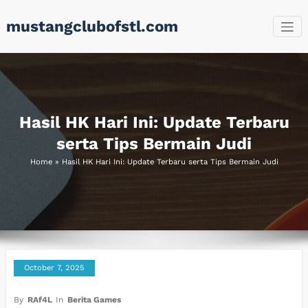
Skip
mustangclubofstl.com
to
content
Hasil HK Hari Ini: Update Terbaru
serta Tips Bermain Judi
Home
»
Hasil HK Hari Ini: Update Terbaru serta Tips Bermain Judi
October 7, 2025
By
RAf4L
In
Berita Games