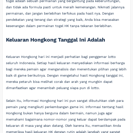
togel adalah sebuah permainan yang bergantung pada keberuntungan,
dan tidak ada formula pasti untuk meraih kemenangan. Nikmati jalannya
permainan, dan jangan berlebihan terfokus pada hasil nya. Dengan
pendekatan yang tenang dan strategi yang baik, Anda bisa merasakan
kesenangan dalam permainan togel HK tanpa tekanan berlebihan.
Keluaran Hongkong Tanggal Ini Adalah
Keluaran Hongkong hari ini menjadi perhatian bagi penggemar lotto
seluruh Indonesia. Setiap hasil keluaran menyediakan informasi berharga
bagi mereka pemain agar menganalisis dan menentukan pilihan yang lebih
baik di game berikutnya. Dengan mengetahui hasil Hongkong tanggal ini,
mereka petaruh bisa melihat corak dan arah yang mungkin dapat
dimanfaatkan agar menambah peluang siapa pun di lotto.
Selain itu, informasi Hongkong hari ini pun sangat dibutuhkan oleh para
pemain yang mengikuti perkembangan game ini. Informasi tentang hasil
Hongkong bukan hanya berguna dalam bermain, namun juga agar
memahami bagaimana nomor-nomor yang keluar dapat berdampak pada
keluaran di masa yang akan datang. Oleh karena itu, memastikan Anda
memeriksa hasil keluaran HK dengan rutin adalah langkah yang sangat