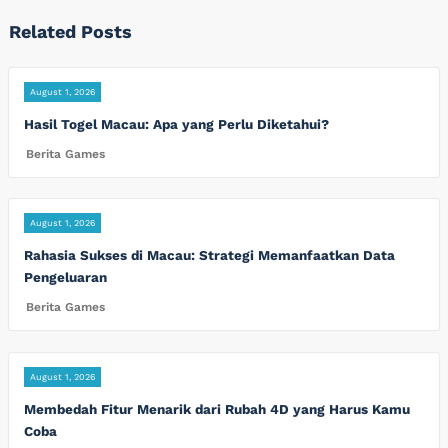
Related Posts
August 1, 2026
Hasil Togel Macau: Apa yang Perlu Diketahui?
Berita Games
August 1, 2026
Rahasia Sukses di Macau: Strategi Memanfaatkan Data
Pengeluaran
Berita Games
August 1, 2026
Membedah Fitur Menarik dari Rubah 4D yang Harus Kamu
Coba