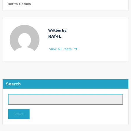
Berita Games
Written by:
RAf4L
View All Posts
Search
Search