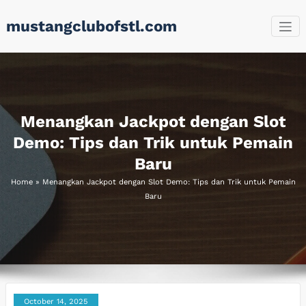
Skip
mustangclubofstl.com
to
content
Menangkan Jackpot dengan Slot
Demo: Tips dan Trik untuk Pemain
Baru
Home
»
Menangkan Jackpot dengan Slot Demo: Tips dan Trik untuk Pemain
Baru
October 14, 2025