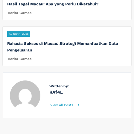
Hasil Togel Macau: Apa yang Perlu Diketahui?
Berita Games
August 1, 2026
Rahasia Sukses di Macau: Strategi Memanfaatkan Data
Pengeluaran
Berita Games
Written by:
RAf4L
View All Posts