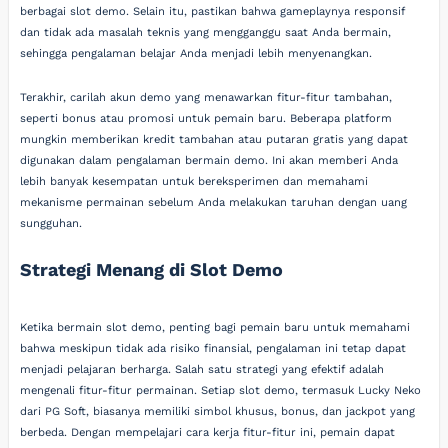
berbagai slot demo. Selain itu, pastikan bahwa gameplaynya responsif
dan tidak ada masalah teknis yang mengganggu saat Anda bermain,
sehingga pengalaman belajar Anda menjadi lebih menyenangkan.
Terakhir, carilah akun demo yang menawarkan fitur-fitur tambahan,
seperti bonus atau promosi untuk pemain baru. Beberapa platform
mungkin memberikan kredit tambahan atau putaran gratis yang dapat
digunakan dalam pengalaman bermain demo. Ini akan memberi Anda
lebih banyak kesempatan untuk bereksperimen dan memahami
mekanisme permainan sebelum Anda melakukan taruhan dengan uang
sungguhan.
Strategi Menang di Slot Demo
Ketika bermain slot demo, penting bagi pemain baru untuk memahami
bahwa meskipun tidak ada risiko finansial, pengalaman ini tetap dapat
menjadi pelajaran berharga. Salah satu strategi yang efektif adalah
mengenali fitur-fitur permainan. Setiap slot demo, termasuk Lucky Neko
dari PG Soft, biasanya memiliki simbol khusus, bonus, dan jackpot yang
berbeda. Dengan mempelajari cara kerja fitur-fitur ini, pemain dapat