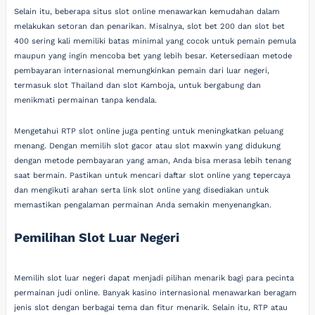
Selain itu, beberapa situs slot online menawarkan kemudahan dalam
melakukan setoran dan penarikan. Misalnya, slot bet 200 dan slot bet
400 sering kali memiliki batas minimal yang cocok untuk pemain pemula
maupun yang ingin mencoba bet yang lebih besar. Ketersediaan metode
pembayaran internasional memungkinkan pemain dari luar negeri,
termasuk slot Thailand dan slot Kamboja, untuk bergabung dan
menikmati permainan tanpa kendala.
Mengetahui RTP slot online juga penting untuk meningkatkan peluang
menang. Dengan memilih slot gacor atau slot maxwin yang didukung
dengan metode pembayaran yang aman, Anda bisa merasa lebih tenang
saat bermain. Pastikan untuk mencari daftar slot online yang tepercaya
dan mengikuti arahan serta link slot online yang disediakan untuk
memastikan pengalaman permainan Anda semakin menyenangkan.
Pemilihan Slot Luar Negeri
Memilih slot luar negeri dapat menjadi pilihan menarik bagi para pecinta
permainan judi online. Banyak kasino internasional menawarkan beragam
jenis slot dengan berbagai tema dan fitur menarik. Selain itu, RTP atau