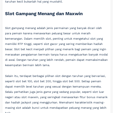
taruhan kecil bukanlah hal yang mustahil.
Slot Gampang Menang dan Maxwin
Slot gampang menang adalah jenis permainan yang banyak dicari oleh
para pemain karena menawarkan peluang besar untuk meraih
kemenangan. Dalam memilih slot, penting untuk mengetahui slot yang
memiliki RTP tinggi, seperti slot gacor yang sering memberikan hadiah
besar. Slot bet kecil menjadi pilihan yang menarik bagi pemain yang ingin
merasakan pengalaman bermain tanpa harus mengeluarkan banyak modal
di awal. Dengan taruhan yang lebih rendah, pemain dapat memaksimalkan
kesempatan bermain lebih lama.
Selain itu, terdapat berbagai pilihan slot dengan taruhan yang bervariasi,
seperti slot bet 100, slot bet 200, hingga slot bet 500. Setiap pemain
dapat memilih level taruhan yang sesuai dengan kemampuan mereka.
Selalu perhatikan juga jenis game yang sedang populer, seperti slot luar
negeri atau slot maxwin, yang seringkali menawarkan fitur bonus menarik
dan hadiah jackpot yang menggiurkan. Memahami karakteristik masing-
masing slot adalah kunci untuk mendapatkan peluang menang yang lebih