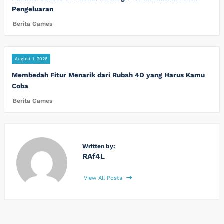
Pengeluaran
Berita Games
August 1, 2026
Membedah Fitur Menarik dari Rubah 4D yang Harus Kamu
Coba
Berita Games
Written by:
RAf4L
View All Posts