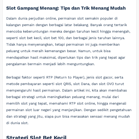
Slot Gampang Menang: Tips dan Trik Menang Mudah
Dalam dunia perjudian online, permainan slot semakin populer di
kalangan pemain dengan berbagai latar belakang. Banyak orang tertarik
mencoba keberuntungan mereka dengan taruhan kecil hingga menengah,
seperti slot bet kecil, slot bet 100, dan berbagai jenis taruhan lainnya.
Tidak hanya menyenangkan, tetapi permainan ini juga memberikan
peluang untuk meraih kemenangan besar. Namun, untuk bisa
mendapatkan hasil maksimal, diperlukan tips dan trik yang tepat agar
pengalaman bermain menjadi lebih menguntungkan.
Berbagai faktor seperti RTP (Return to Player), jenis slot gacor, serta
metode pembayaran seperti slot QRIS, slot Dana, dan slot OVO turut
mempengaruhi hasil permainan. Dalam artikel ini, kita akan membahas
berbagai strategi untuk meningkatkan peluang menang, mulai dari
memilih slot yang tepat, memahami RTP slot online, hingga mengenali
permainan slot luar negeri yang menjanjikan. Dengan sedikit pengetahuan
dan strategi yang jitu, siapa pun bisa merasakan sensasi menang mudah
di dunia slot.
Strategi Slot Bet Kecil