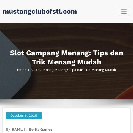
Skip
mustangclubofstl.com
to
content
Slot Gampang Menang: Tips dan
Trik Menang Mudah
Home
»
Slot Gampang Menang: Tips dan Trik Menang Mudah
October 6, 2025
By
RAf4L
In
Berita Games