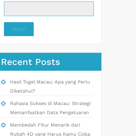
Search
Recent Posts
Hasil Togel Macau: Apa yang Perlu
Diketahui?
Rahasia Sukses di Macau: Strategi
Memanfaatkan Data Pengeluaran
Membedah Fitur Menarik dari
Rubah 4D yang Harus Kamu Coba