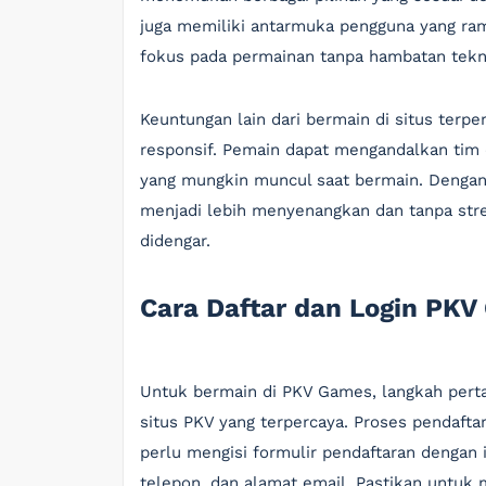
juga memiliki antarmuka pengguna yang ram
fokus pada permainan tanpa hambatan tekn
Keuntungan lain dari bermain di situs terp
responsif. Pemain dapat mengandalkan tim
yang mungkin muncul saat bermain. Dengan
menjadi lebih menyenangkan dan tanpa str
didengar.
Cara Daftar dan Login PK
Untuk bermain di PKV Games, langkah pert
situs PKV yang terpercaya. Proses pendaft
perlu mengisi formulir pendaftaran dengan 
telepon, dan alamat email. Pastikan untuk