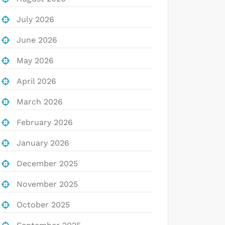
July 2026
June 2026
May 2026
April 2026
March 2026
February 2026
January 2026
December 2025
November 2025
October 2025