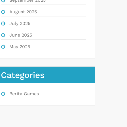
September 2025
August 2025
July 2025
June 2025
May 2025
Categories
Berita Games