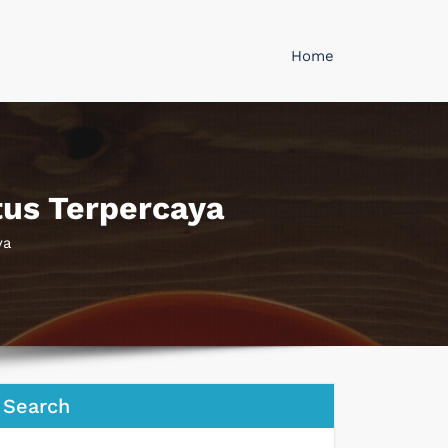
Home
tus Terpercaya
ya
Search