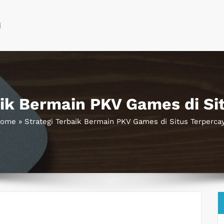
m
aik Bermain PKV Games di Si
ome
»
Strategi Terbaik Bermain PKV Games di Situs Terperca