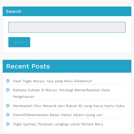
Search
Search
Recent Posts
Hasil Togel Macau: Apa yang Perlu Diketahui?
Rahasia Sukses di Macau: Strategi Memanfaatkan Data
Pengeluaran
Membedah Fitur Menarik dari Rubah 4D yang Harus Kamu Coba
Dewi4D|Kesempatan Besar Hebat dalam Ujung Jari
Togel Sydney: Panduan Lengkap untuk Pemain Baru