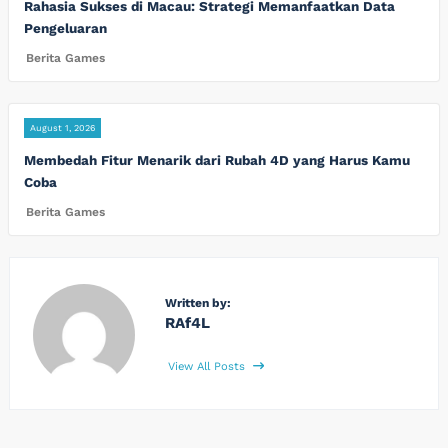
Rahasia Sukses di Macau: Strategi Memanfaatkan Data
Pengeluaran
Berita Games
August 1, 2026
Membedah Fitur Menarik dari Rubah 4D yang Harus Kamu
Coba
Berita Games
Written by:
RAf4L
View All Posts