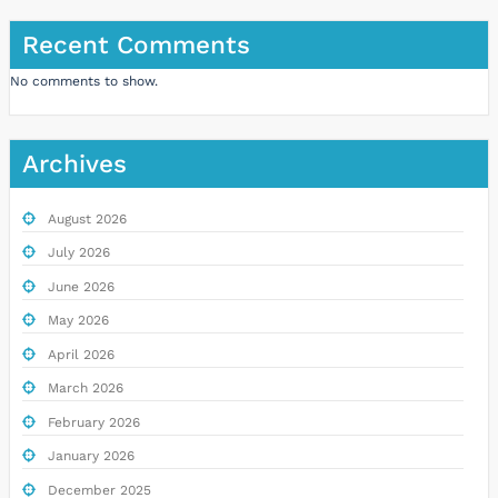
Recent Comments
No comments to show.
Archives
August 2026
July 2026
June 2026
May 2026
April 2026
March 2026
February 2026
January 2026
December 2025