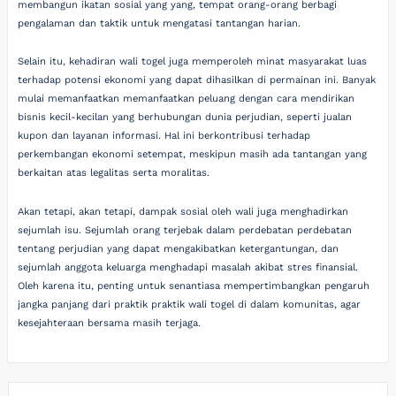
membangun ikatan sosial yang yang, tempat orang-orang berbagi
pengalaman dan taktik untuk mengatasi tantangan harian.
Selain itu, kehadiran wali togel juga memperoleh minat masyarakat luas
terhadap potensi ekonomi yang dapat dihasilkan di permainan ini. Banyak
mulai memanfaatkan memanfaatkan peluang dengan cara mendirikan
bisnis kecil-kecilan yang berhubungan dunia perjudian, seperti jualan
kupon dan layanan informasi. Hal ini berkontribusi terhadap
perkembangan ekonomi setempat, meskipun masih ada tantangan yang
berkaitan atas legalitas serta moralitas.
Akan tetapi, akan tetapi, dampak sosial oleh wali juga menghadirkan
sejumlah isu. Sejumlah orang terjebak dalam perdebatan perdebatan
tentang perjudian yang dapat mengakibatkan ketergantungan, dan
sejumlah anggota keluarga menghadapi masalah akibat stres finansial.
Oleh karena itu, penting untuk senantiasa mempertimbangkan pengaruh
jangka panjang dari praktik praktik wali togel di dalam komunitas, agar
kesejahteraan bersama masih terjaga.