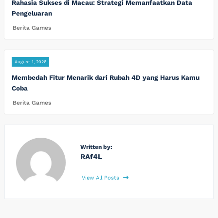
Rahasia Sukses di Macau: Strategi Memanfaatkan Data
Pengeluaran
Berita Games
August 1, 2026
Membedah Fitur Menarik dari Rubah 4D yang Harus Kamu
Coba
Berita Games
Written by:
RAf4L
View All Posts