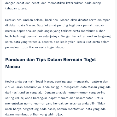
dengan cepat dan cepat, dan memastikan keterbukaan pada setiap
tahapan lotere.
Setelah sesi undian selesai, hasil hasil Macao akan dicatat serta disimpan
di dalam data Macau. Data ini amat penting bagi para pemain, sebab
mereka dapat analisis pola angka yang terlihat serta membuat pilihan
lebih baik bagi permainan selanjutnya. Dengan kehadiran undian langsung
serta data yang tersedia, peserta bisa lebih yakin ketika ikut serta dalam
permainan toto Macao serta togel Macao.
Panduan dan Tips Dalam Bermain Togel
Macau
Ketika anda bermain Togel Macau, penting agar mengetahui pattern dan
ciri keluaran sebelumnya. Anda sanggup mengamati data Macau yang ada
dari hasil undian yang lalu. Dengan analisis nomor-nomor yang sering
sering keluar, Anda barangkali dapat menemukan kesempatan untuk
menentukan nomor-nomor yang hendak seharusnya anda pilih. Tidak
usah hanya bergantung pada nasib, namun manfaatkan data yang ada
dalam membuat pilihan yang lebih bijak.