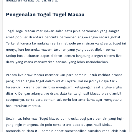
menawannya bagi banyak orang.
Pengenalan Togel Togel Macau
Togel Togel Macau merupakan salah satu jenis permainan yang sangat
amat populer di antara pencinta permainan angka-angka secara global.
Terkenal karena kemudahan serta methode permainan yang seru, togel ini
menyajikan beraneka macam taruhan yang yang dapat dipilih pemain.
Setiap hasil keluaran dapat didekati secara langsung dengan sistem live
draw, yang mana menawarkan sensasi yang lebih mendebarkan.
Proses live draw Macau memberikan para pemain untuk melihat proses
pengundian angka togel dalam waktu nyata. Hal ini jadinya daya tarik
tersendiri, karena pemain bisa mengalami ketegangan saat angka-angka
ditarik. Dengan adanya live draw, data tentang hasil Macau bisa diambil
secepatnya, serta para pemain tak perlu berlama-lama agar mengetahui
hasil taruhan mereka.
Selain itu, informasi Togel Macau pun krusial bagi para pemain yang ingin
yang ingin menganalisis pola serta trend pada output hasil Melalui
mempelajari data itu, pemain dapat menghasilkan ramalan yang lebih baik