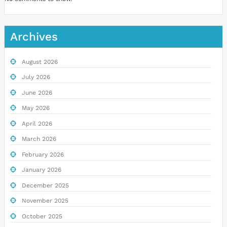
Archives
August 2026
July 2026
June 2026
May 2026
April 2026
March 2026
February 2026
January 2026
December 2025
November 2025
October 2025