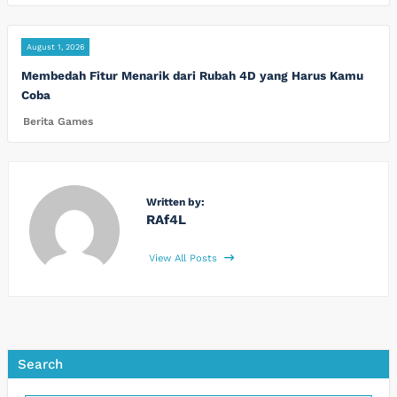
August 1, 2026
Membedah Fitur Menarik dari Rubah 4D yang Harus Kamu
Coba
Berita Games
Written by:
RAf4L
View All Posts
Search