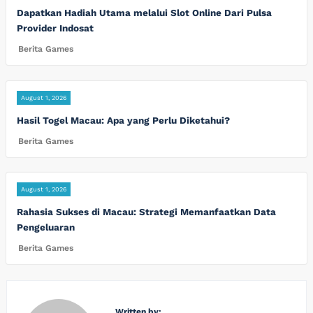
Dapatkan Hadiah Utama melalui Slot Online Dari Pulsa
Provider Indosat
Berita Games
August 1, 2026
Hasil Togel Macau: Apa yang Perlu Diketahui?
Berita Games
August 1, 2026
Rahasia Sukses di Macau: Strategi Memanfaatkan Data
Pengeluaran
Berita Games
Written by: