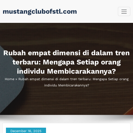
Skip
mustangclubofstl.com
to
content
Rubah empat dimensi di dalam tren
terbaru: Mengapa Setiap orang
individu Membicarakannya?
Home
»
Rubah empat dimensi di dalam tren terbaru: Mengapa Setiap orang
individu Membicarakannya?
December 16, 2025