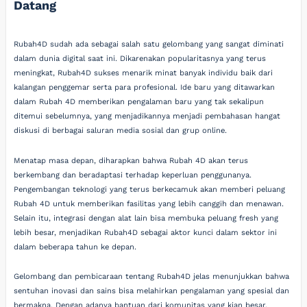
Datang
Rubah4D sudah ada sebagai salah satu gelombang yang sangat diminati
dalam dunia digital saat ini. Dikarenakan popularitasnya yang terus
meningkat, Rubah4D sukses menarik minat banyak individu baik dari
kalangan penggemar serta para profesional. Ide baru yang ditawarkan
dalam Rubah 4D memberikan pengalaman baru yang tak sekalipun
ditemui sebelumnya, yang menjadikannya menjadi pembahasan hangat
diskusi di berbagai saluran media sosial dan grup online.
Menatap masa depan, diharapkan bahwa Rubah 4D akan terus
berkembang dan beradaptasi terhadap keperluan penggunanya.
Pengembangan teknologi yang terus berkecamuk akan memberi peluang
Rubah 4D untuk memberikan fasilitas yang lebih canggih dan menawan.
Selain itu, integrasi dengan alat lain bisa membuka peluang fresh yang
lebih besar, menjadikan Rubah4D sebagai aktor kunci dalam sektor ini
dalam beberapa tahun ke depan.
Gelombang dan pembicaraan tentang Rubah4D jelas menunjukkan bahwa
sentuhan inovasi dan sains bisa melahirkan pengalaman yang spesial dan
bermakna. Dengan adanya bantuan dari komunitas yang kian besar,