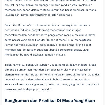
menerima serta memproduksi konten berbasis diilhami dari ide Rubah
4D. Hal ini tidak hanya mempengaruhi arah media digital, melainkan
memacu perubahan dalam metode komunitas berkomunikasi, di mana
lelucon dan inovasi bertransformasi lebih dominatif.
Selain itu, Rubah 4D turut memicu diskusi tentang identitas serta
pernyataan individu. Banyak orang menemukan wadah agar
mengekspresikan pendapat serta pengalaman mereka melalui karakter
serta narasi yang dihasilkan dari Rubah Dimensi 4. Ini menciptakan
komunitas yang dukungan menyokong, di mana orang-orang dapat
membagikan ide serta merayakan liberté berekspresi bebas, yang
menjadikan budaya digitalisasi semakin inklusif.
Tidak hanya itu, pengaruh Rubah 4D juga nampak dalam industri kreasi,
dimana sejumlah seniman dan pembuat isi mulai mengintegrasikan
elemen-elemen dari Rubah Dimensi 4 ke dalam produk mereka. Mulai dari
ilustrasi sampai video, keberadaan Rubah 4D memicu inovasi dan
kolaborasi antara kalangan kontributor pembuat, yang berdampak positif
untuk evolusi budaya pop masa kini.
Rangkuman dan Prediksi Di Masa Yang Akan