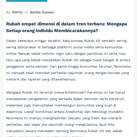
By
RAf4L
In
Berita Games
Rubah empat dimensi di dalam tren terbaru: Mengapa
Setiap orang individu Membicarakannya?
Dalam beberapa minggu terakhir, kata konsep Rubah 4D semakin sering
sering dibicarakan di berbagai platform sosial media serta komunitas
online. Banyak sekali individu ingin tahu dengan peristiwa ini serta mau
tahu apa yang sebab menjadikan Rubah 4D sebagai topik hangat di antara
penggemar serta pemain. Dari game hingga komunitas taruhan, fenomena
ini nampak telah memikat perhatian sejumlah orang dengan konsep yang
menarik dan layanan yang ditawarkannya.
Mengapa Rubah 4D teramat menarik?|diminati? Peristiwa ini tak hanya
menawarkan pengalaman yang berbeda dalam bermain serta bertaruh,
melainkan juga menciptakan membangun komunitas yang kuat di
dalamnya. Lewat kombinasi antara kreativitas dan teknologi mutakhir,
fenomena ini mampu menghadirkan sesuatu yang fresh dan menarik
perhatian, dan wajar jika sejumlah orang mengulasnya. Ayuh kita
menyelami secara mendalam tentang fenomena Rubah 4D dan sebab