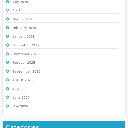
May 2026
April 2026
March 2026
February 2026
January 2026
December 2025
November 2025
October 2025
September 2025
August 2025
July 2025
June 2025
May 2025
Categories