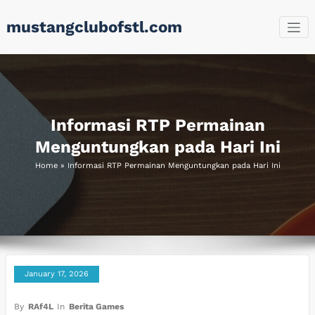
Skip
mustangclubofstl.com
to
content
Informasi RTP Permainan
Menguntungkan pada Hari Ini
Home
»
Informasi RTP Permainan Menguntungkan pada Hari Ini
January 17, 2026
By
RAf4L
In
Berita Games