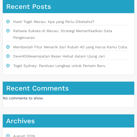
Recent Posts
Hasil Togel Macau: Apa yang Perlu Diketahui?
Rahasia Sukses di Macau: Strategi Memanfaatkan Data
Pengeluaran
Membedah Fitur Menarik dari Rubah 4D yang Harus Kamu Coba
Dewi4D|Kesempatan Besar Hebat dalam Ujung Jari
Togel Sydney: Panduan Lengkap untuk Pemain Baru
Recent Comments
No comments to show.
Archives
August 2026