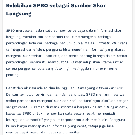
Kelebihan SPBO sebagai Sumber Skor
Langsung
SPBO merupakan salah satu sumber terpercaya dalam informasi skor
langsung, memberikan pembaruan real-time mengenai berbagai
pertandingan bola dari berbagai penjuru dunia. Melalui infrastruktur yang
terintegrasi dan efisien, pengguna bisa menerima informasi yang akurat
mengenai skor terbaru, statistik, dan berita penting lainnya dalam setiap
pertandingan. Karena itu membuat SPBO menjadi pilihan utama untuk
semua penggemar bola yang tidak ingin ketinggalan momen-momen
penting.
Cepat dan akurasi adalah dua keunggulan utama yang ditawarkan SPBO.
Dengan teknologi terkini dan jaringan yang luas, SPBO menjamin bahwa
setiap pembaruan mengenai skor dan hasil pertandingan disajikan dengan
sangat cepat. Di zaman di mana informasi bergerak dalam hitungan detik,
kapasitas SPBO untuk memberikan data secara real-time menjadi
keunggulan kompetitif yang sulit terpatahkan oleh media lain. Pengguna
bukan hanya mendapatkan informasi yang cepat, tetapi juga bisa
mempercayai keakuratan data yang diberikan.