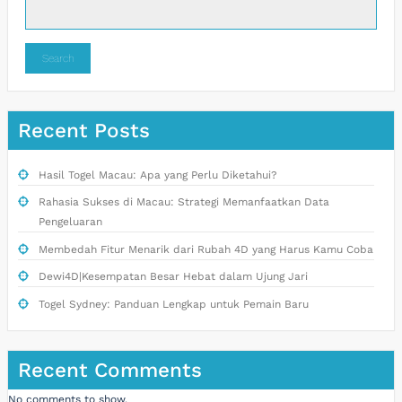
Search
Recent Posts
Hasil Togel Macau: Apa yang Perlu Diketahui?
Rahasia Sukses di Macau: Strategi Memanfaatkan Data
Pengeluaran
Membedah Fitur Menarik dari Rubah 4D yang Harus Kamu Coba
Dewi4D|Kesempatan Besar Hebat dalam Ujung Jari
Togel Sydney: Panduan Lengkap untuk Pemain Baru
Recent Comments
No comments to show.