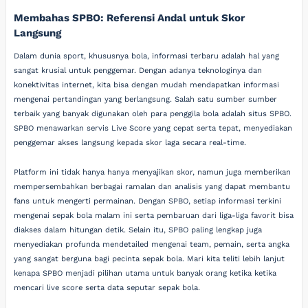
Membahas SPBO: Referensi Andal untuk Skor
Langsung
Dalam dunia sport, khususnya bola, informasi terbaru adalah hal yang
sangat krusial untuk penggemar. Dengan adanya teknologinya dan
konektivitas internet, kita bisa dengan mudah mendapatkan informasi
mengenai pertandingan yang berlangsung. Salah satu sumber sumber
terbaik yang banyak digunakan oleh para penggila bola adalah situs SPBO.
SPBO menawarkan servis Live Score yang cepat serta tepat, menyediakan
penggemar akses langsung kepada skor laga secara real-time.
Platform ini tidak hanya hanya menyajikan skor, namun juga memberikan
mempersembahkan berbagai ramalan dan analisis yang dapat membantu
fans untuk mengerti permainan. Dengan SPBO, setiap informasi terkini
mengenai sepak bola malam ini serta pembaruan dari liga-liga favorit bisa
diakses dalam hitungan detik. Selain itu, SPBO paling lengkap juga
menyediakan profunda mendetailed mengenai team, pemain, serta angka
yang sangat berguna bagi pecinta sepak bola. Mari kita teliti lebih lanjut
kenapa SPBO menjadi pilihan utama untuk banyak orang ketika ketika
mencari live score serta data seputar sepak bola.