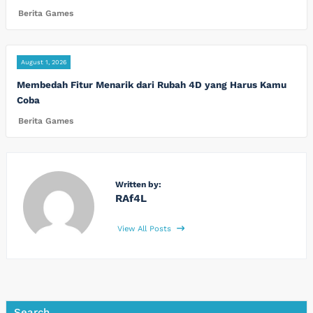
Berita Games
August 1, 2026
Membedah Fitur Menarik dari Rubah 4D yang Harus Kamu
Coba
Berita Games
Written by:
RAf4L
View All Posts
Search