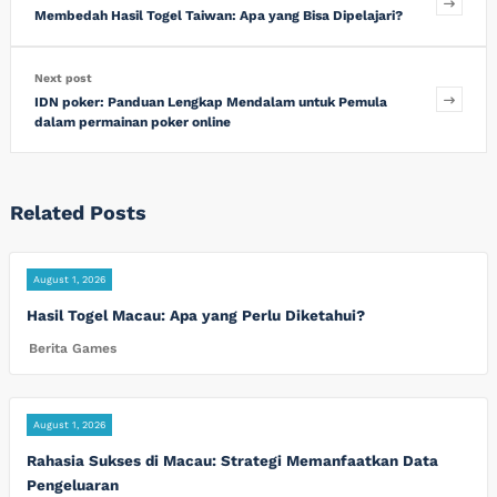
Membedah Hasil Togel Taiwan: Apa yang Bisa Dipelajari?
Next post
IDN poker: Panduan Lengkap Mendalam untuk Pemula
dalam permainan poker online
Related Posts
August 1, 2026
Hasil Togel Macau: Apa yang Perlu Diketahui?
Berita Games
August 1, 2026
Rahasia Sukses di Macau: Strategi Memanfaatkan Data
Pengeluaran