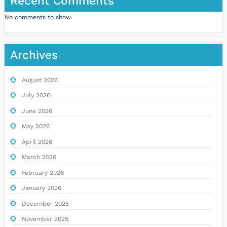
Recent Comments
No comments to show.
Archives
August 2026
July 2026
June 2026
May 2026
April 2026
March 2026
February 2026
January 2026
December 2025
November 2025