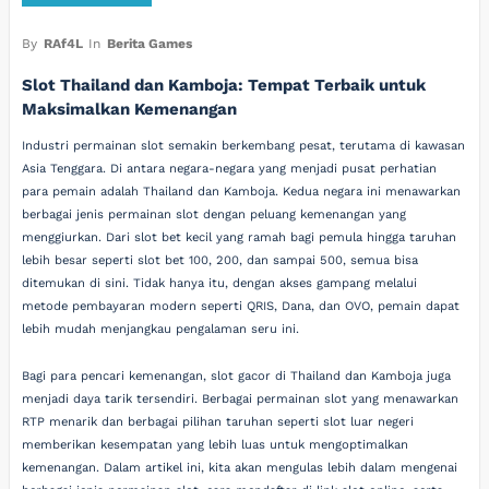
By
RAf4L
In
Berita Games
Slot Thailand dan Kamboja: Tempat Terbaik untuk
Maksimalkan Kemenangan
Industri permainan slot semakin berkembang pesat, terutama di kawasan
Asia Tenggara. Di antara negara-negara yang menjadi pusat perhatian
para pemain adalah Thailand dan Kamboja. Kedua negara ini menawarkan
berbagai jenis permainan slot dengan peluang kemenangan yang
menggiurkan. Dari slot bet kecil yang ramah bagi pemula hingga taruhan
lebih besar seperti slot bet 100, 200, dan sampai 500, semua bisa
ditemukan di sini. Tidak hanya itu, dengan akses gampang melalui
metode pembayaran modern seperti QRIS, Dana, dan OVO, pemain dapat
lebih mudah menjangkau pengalaman seru ini.
Bagi para pencari kemenangan, slot gacor di Thailand dan Kamboja juga
menjadi daya tarik tersendiri. Berbagai permainan slot yang menawarkan
RTP menarik dan berbagai pilihan taruhan seperti slot luar negeri
memberikan kesempatan yang lebih luas untuk mengoptimalkan
kemenangan. Dalam artikel ini, kita akan mengulas lebih dalam mengenai