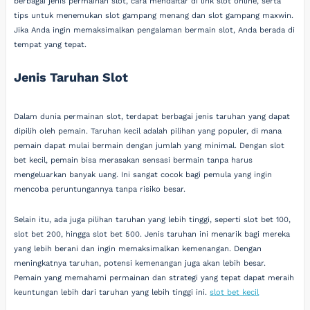
berbagai jenis permainan slot, cara mendaftar di link slot online, serta
tips untuk menemukan slot gampang menang dan slot gampang maxwin.
Jika Anda ingin memaksimalkan pengalaman bermain slot, Anda berada di
tempat yang tepat.
Jenis Taruhan Slot
Dalam dunia permainan slot, terdapat berbagai jenis taruhan yang dapat
dipilih oleh pemain. Taruhan kecil adalah pilihan yang populer, di mana
pemain dapat mulai bermain dengan jumlah yang minimal. Dengan slot
bet kecil, pemain bisa merasakan sensasi bermain tanpa harus
mengeluarkan banyak uang. Ini sangat cocok bagi pemula yang ingin
mencoba peruntungannya tanpa risiko besar.
Selain itu, ada juga pilihan taruhan yang lebih tinggi, seperti slot bet 100,
slot bet 200, hingga slot bet 500. Jenis taruhan ini menarik bagi mereka
yang lebih berani dan ingin memaksimalkan kemenangan. Dengan
meningkatnya taruhan, potensi kemenangan juga akan lebih besar.
Pemain yang memahami permainan dan strategi yang tepat dapat meraih
keuntungan lebih dari taruhan yang lebih tinggi ini.
slot bet kecil