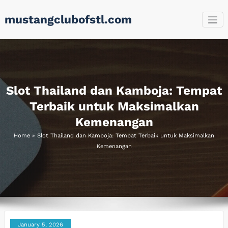
Skip
mustangclubofstl.com
to
content
Slot Thailand dan Kamboja: Tempat
Terbaik untuk Maksimalkan
Kemenangan
Home
»
Slot Thailand dan Kamboja: Tempat Terbaik untuk Maksimalkan
Kemenangan
January 5, 2026