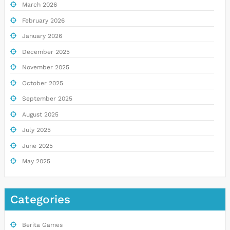
March 2026
February 2026
January 2026
December 2025
November 2025
October 2025
September 2025
August 2025
July 2025
June 2025
May 2025
Categories
Berita Games