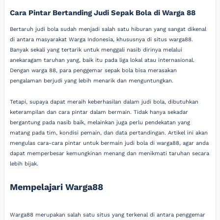
Cara Pintar Bertanding Judi Sepak Bola di Warga 88
Bertaruh judi bola sudah menjadi salah satu hiburan yang sangat dikenal
di antara masyarakat Warga Indonesia, khususnya di situs warga88.
Banyak sekali yang tertarik untuk menggali nasib dirinya melalui
anekaragam taruhan yang, baik itu pada liga lokal atau internasional.
Dengan warga 88, para penggemar sepak bola bisa merasakan
pengalaman berjudi yang lebih menarik dan menguntungkan.
Tetapi, supaya dapat meraih keberhasilan dalam judi bola, dibutuhkan
keterampilan dan cara pintar dalam bermain. Tidak hanya sekadar
bergantung pada nasib baik, melainkan juga perlu pendekatan yang
matang pada tim, kondisi pemain, dan data pertandingan. Artikel ini akan
mengulas cara-cara pintar untuk bermain judi bola di warga88, agar anda
dapat memperbesar kemungkinan menang dan menikmati taruhan secara
lebih bijak.
Mempelajari Warga88
Warga88 merupakan salah satu situs yang terkenal di antara penggemar