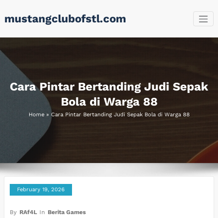
Skip
mustangclubofstl.com
to
content
Cara Pintar Bertanding Judi Sepak
Bola di Warga 88
Home
»
Cara Pintar Bertanding Judi Sepak Bola di Warga 88
February 19, 2026
By
RAf4L
In
Berita Games