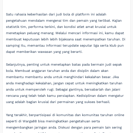
Satu rahasia keberhasilan dari judi bola di platform ini adalah
pengetahuan mendalam mengenai tim dan pemain yang terlibat. Kajian
statistik tim, performa terkini, dan kondisi atlet amat krusial untuk
menetapkan peluang menang. Melalui mencari informasi ini, kamu dapat
membuat keputusan lebih lebih bijaksana saat menempatkan taruhan. Di
samping itu, memantau informasi terupdate seputar liga serta klub pun
dapat memberikan wawasan yang yang berarti.
Selanjutnya, penting untuk menetapkan batas pada bermain judi sepak
bola. Membuat anggaran taruhan anda dan disiplin dalam akan
membantu membantu anda untuk menghindari kekalahan besar. Jika
anda menghadapi kekalahan, jangan cepat untuk meningkatkan taruhan
anda untuk memperoleh rugi. Sebagai gantinya, bersabarlah dan jalani
rencana yang telah telah kamu persiapkan. Kedisiplinan dalam mengatur
uang adalah bagian krusial dari permainan yang sukses berhasil.
Yang terakhir, berpartisipasi di komunitas dan komunitas taruhan online
seperti di Warga88 bisa meningkatkan pengetahuan serta
mengembangkan jaringan anda. Diskusi dengan para pemain lain sering