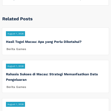
Related Posts
August 1, 2026
Hasil Togel Macau: Apa yang Perlu Diketahui?
Berita Games
August 1, 2026
Rahasia Sukses di Macau: Strategi Memanfaatkan Data
Pengeluaran
Berita Games
August 1, 2026