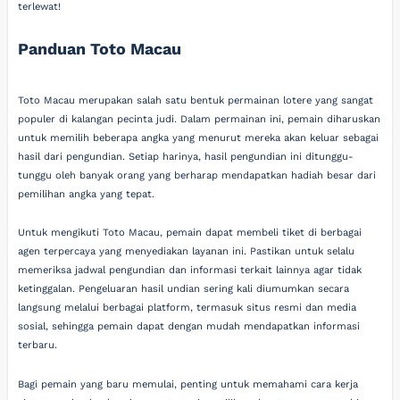
terlewat!
Panduan Toto Macau
Toto Macau merupakan salah satu bentuk permainan lotere yang sangat
populer di kalangan pecinta judi. Dalam permainan ini, pemain diharuskan
untuk memilih beberapa angka yang menurut mereka akan keluar sebagai
hasil dari pengundian. Setiap harinya, hasil pengundian ini ditunggu-
tunggu oleh banyak orang yang berharap mendapatkan hadiah besar dari
pemilihan angka yang tepat.
Untuk mengikuti Toto Macau, pemain dapat membeli tiket di berbagai
agen terpercaya yang menyediakan layanan ini. Pastikan untuk selalu
memeriksa jadwal pengundian dan informasi terkait lainnya agar tidak
ketinggalan. Pengeluaran hasil undian sering kali diumumkan secara
langsung melalui berbagai platform, termasuk situs resmi dan media
sosial, sehingga pemain dapat dengan mudah mendapatkan informasi
terbaru.
Bagi pemain yang baru memulai, penting untuk memahami cara kerja