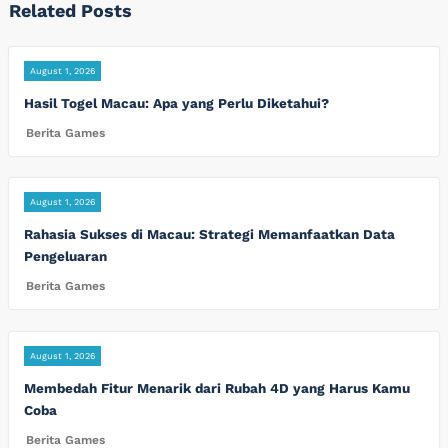
Related Posts
August 1, 2026
Hasil Togel Macau: Apa yang Perlu Diketahui?
Berita Games
August 1, 2026
Rahasia Sukses di Macau: Strategi Memanfaatkan Data
Pengeluaran
Berita Games
August 1, 2026
Membedah Fitur Menarik dari Rubah 4D yang Harus Kamu
Coba
Berita Games