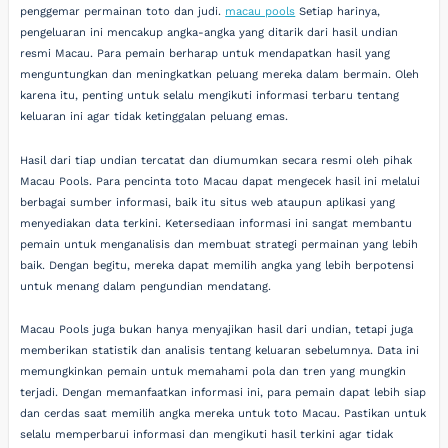
penggemar permainan toto dan judi.
macau pools
Setiap harinya,
pengeluaran ini mencakup angka-angka yang ditarik dari hasil undian
resmi Macau. Para pemain berharap untuk mendapatkan hasil yang
menguntungkan dan meningkatkan peluang mereka dalam bermain. Oleh
karena itu, penting untuk selalu mengikuti informasi terbaru tentang
keluaran ini agar tidak ketinggalan peluang emas.
Hasil dari tiap undian tercatat dan diumumkan secara resmi oleh pihak
Macau Pools. Para pencinta toto Macau dapat mengecek hasil ini melalui
berbagai sumber informasi, baik itu situs web ataupun aplikasi yang
menyediakan data terkini. Ketersediaan informasi ini sangat membantu
pemain untuk menganalisis dan membuat strategi permainan yang lebih
baik. Dengan begitu, mereka dapat memilih angka yang lebih berpotensi
untuk menang dalam pengundian mendatang.
Macau Pools juga bukan hanya menyajikan hasil dari undian, tetapi juga
memberikan statistik dan analisis tentang keluaran sebelumnya. Data ini
memungkinkan pemain untuk memahami pola dan tren yang mungkin
terjadi. Dengan memanfaatkan informasi ini, para pemain dapat lebih siap
dan cerdas saat memilih angka mereka untuk toto Macau. Pastikan untuk
selalu memperbarui informasi dan mengikuti hasil terkini agar tidak