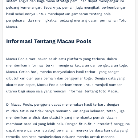
sistem angka dan bagaimana strategi pemilihan dapat mempengaruhi
peluang kemenangan. Sebaiknya, pemain juga mengikuti perkembangan
hasil sebelumnya untuk mendapatkan gambaran tentang pola
pengeluaran dan meningkatkan peluang menang dalam permainan Toto
Macau.
Informasi Tentang Macau Pools
Macau Pools merupakan salah satu platform yang terkenal dalam
memberikan informasi terkini mengenai keluaran dan pengeluaran togel
Macau. Setiap hari, mereka menyediakan hasil terbaru yang sangat
dibutuhkan oleh para pemain dan penggemar togel. Dengan data yang
akurat dan cepat, Macau Pools berkomitmen untuk menjadi sumber
utama bagi siapa saja yang mencari informasi tentang toto Macau.
Di Macau Pools, pengguna dapat menemukan hasil terbaru dengan
mudah. Situs ini tidak hanya menampilkan angka keluaran, tetapi juga
memberikan analisis dan statistik yang membantu pemain dalam
membuat prediksi yang lebih baik. Dengan fitur-fitur interaktif, pengguna
dapat merencanakan strategi permainan mereka berdasarkan data yang
tersedia, sehingga meningkatkan peluang mereka untuk menang.