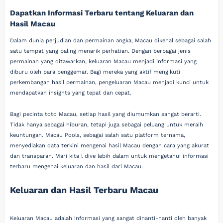
Dapatkan Informasi Terbaru tentang Keluaran dan
Hasil Macau
Dalam dunia perjudian dan permainan angka, Macau dikenal sebagai salah
satu tempat yang paling menarik perhatian. Dengan berbagai jenis
permainan yang ditawarkan, keluaran Macau menjadi informasi yang
diburu oleh para penggemar. Bagi mereka yang aktif mengikuti
perkembangan hasil permainan, pengeluaran Macau menjadi kunci untuk
mendapatkan insights yang tepat dan cepat.
Bagi pecinta toto Macau, setiap hasil yang diumumkan sangat berarti.
Tidak hanya sebagai hiburan, tetapi juga sebagai peluang untuk meraih
keuntungan. Macau Pools, sebagai salah satu platform ternama,
menyediakan data terkini mengenai hasil Macau dengan cara yang akurat
dan transparan. Mari kita l dive lebih dalam untuk mengetahui informasi
terbaru mengenai keluaran dan hasil dari Macau.
Keluaran dan Hasil Terbaru Macau
Keluaran Macau adalah informasi yang sangat dinanti-nanti oleh banyak