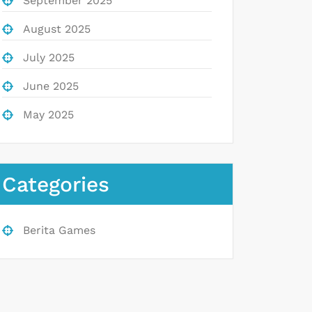
September 2025
August 2025
July 2025
June 2025
May 2025
Categories
Berita Games