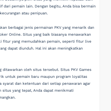
f dari pemain lain. Dengan begitu, Anda bisa bermain
kecurangan atau penipuan.
iakan berbagai jenis permainan PKV yang menarik dan
oker Online. Situs yang baik biasanya menawarkan
i fitur yang memudahkan pemain, seperti fitur live
yang dapat diunduh. Hal ini akan meningkatkan
g ditawarkan oleh situs tersebut. Situs PKV Games
ik untuk pemain baru maupun program loyalitas
 syarat dan ketentuan dari setiap penawaran agar
h situs yang tepat, Anda dapat menikmati
nangkan.