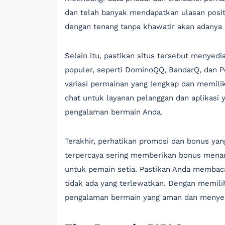
dan telah banyak mendapatkan ulasan positi
dengan tenang tanpa khawatir akan adanya 
Selain itu, pastikan situs tersebut menyed
populer, seperti DominoQQ, BandarQ, dan P
variasi permainan yang lengkap dan memilik
chat untuk layanan pelanggan dan aplikasi 
pengalaman bermain Anda.
Terakhir, perhatikan promosi dan bonus yan
terpercaya sering memberikan bonus menar
untuk pemain setia. Pastikan Anda membaca
tidak ada yang terlewatkan. Dengan memili
pengalaman bermain yang aman dan menye