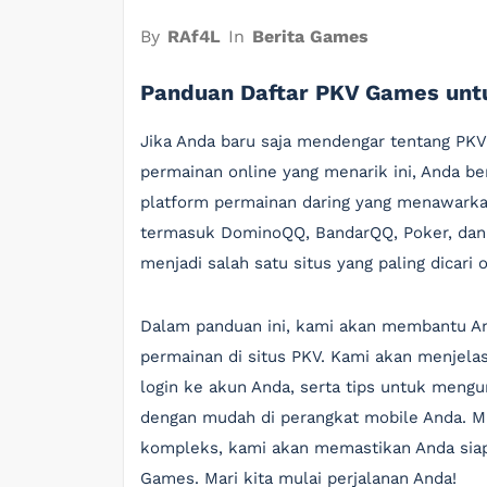
By
RAf4L
In
Berita Games
Panduan Daftar PKV Games unt
Jika Anda baru saja mendengar tentang PKV
permainan online yang menarik ini, Anda b
platform permainan daring yang menawarka
termasuk DominoQQ, BandarQQ, Poker, dan 
menjadi salah satu situs yang paling dicari 
Dalam panduan ini, kami akan membantu A
permainan di situs PKV. Kami akan menjela
login ke akun Anda, serta tips untuk meng
dengan mudah di perangkat mobile Anda. Mu
kompleks, kami akan memastikan Anda sia
Games. Mari kita mulai perjalanan Anda!