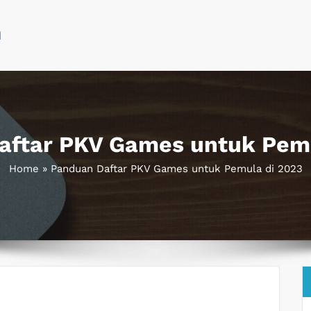
m
aftar PKV Games untuk Pemu
Home
»
Panduan Daftar PKV Games untuk Pemula di 2023