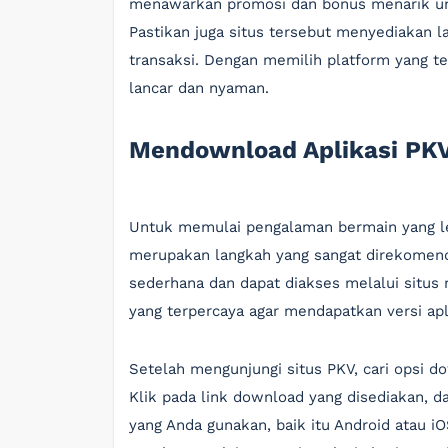
menawarkan promosi dan bonus menarik u
Pastikan juga situs tersebut menyediakan 
transaksi. Dengan memilih platform yang t
lancar dan nyaman.
Mendownload Aplikasi PK
Untuk memulai pengalaman bermain yang l
merupakan langkah yang sangat direkomend
sederhana dan dapat diakses melalui situs
yang terpercaya agar mendapatkan versi apl
Setelah mengunjungi situs PKV, cari opsi d
Klik pada link download yang disediakan, da
yang Anda gunakan, baik itu Android atau iO