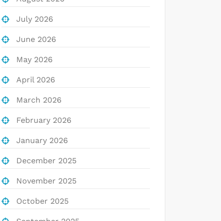
July 2026
June 2026
May 2026
April 2026
March 2026
February 2026
January 2026
December 2025
November 2025
October 2025