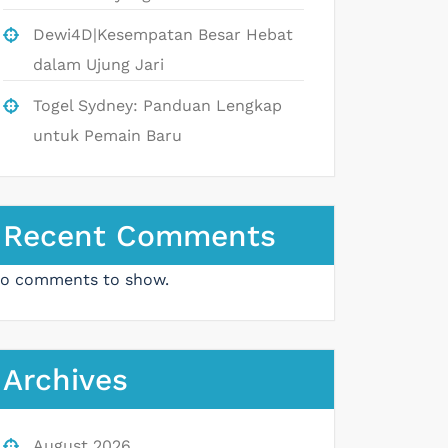
Dewi4D|Kesempatan Besar Hebat
dalam Ujung Jari
Togel Sydney: Panduan Lengkap
untuk Pemain Baru
Recent Comments
o comments to show.
Archives
August 2026