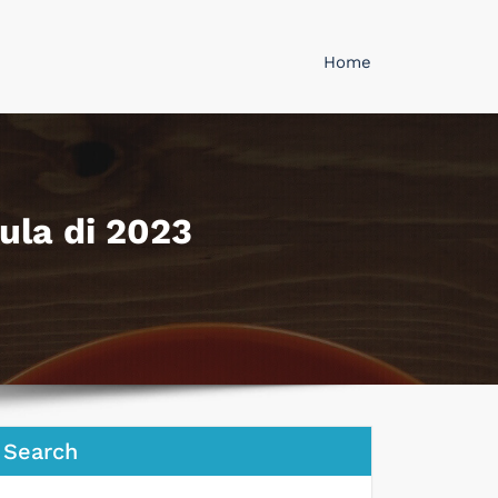
Home
la di 2023
Search