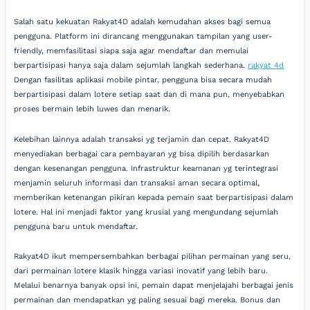
Salah satu kekuatan Rakyat4D adalah kemudahan akses bagi semua
pengguna. Platform ini dirancang menggunakan tampilan yang user-
friendly, memfasilitasi siapa saja agar mendaftar dan memulai
berpartisipasi hanya saja dalam sejumlah langkah sederhana.
rakyat 4d
Dengan fasilitas aplikasi mobile pintar, pengguna bisa secara mudah
berpartisipasi dalam lotere setiap saat dan di mana pun, menyebabkan
proses bermain lebih luwes dan menarik.
Kelebihan lainnya adalah transaksi yg terjamin dan cepat. Rakyat4D
menyediakan berbagai cara pembayaran yg bisa dipilih berdasarkan
dengan kesenangan pengguna. Infrastruktur keamanan yg terintegrasi
menjamin seluruh informasi dan transaksi aman secara optimal,
memberikan ketenangan pikiran kepada pemain saat berpartisipasi dalam
lotere. Hal ini menjadi faktor yang krusial yang mengundang sejumlah
pengguna baru untuk mendaftar.
Rakyat4D ikut mempersembahkan berbagai pilihan permainan yang seru,
dari permainan lotere klasik hingga variasi inovatif yang lebih baru.
Melalui benarnya banyak opsi ini, pemain dapat menjelajahi berbagai jenis
permainan dan mendapatkan yg paling sesuai bagi mereka. Bonus dan