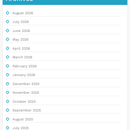
August 2026
July 2026
June 2026
May 2026
April 2026
March 2026
February 2026
January 2026
December 2025
November 2025
October 2025
September 2025
August 2025
July 2025