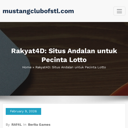
Skip
mustangclubofstl.com
to
content
Rakyat4D: Situs Andalan untuk
Pecinta Lotto
Home
»
Rakyat4D: Situs Andalan untuk Pecinta Lotto
February 9, 2026
By
RAf4L
In
Berita Games