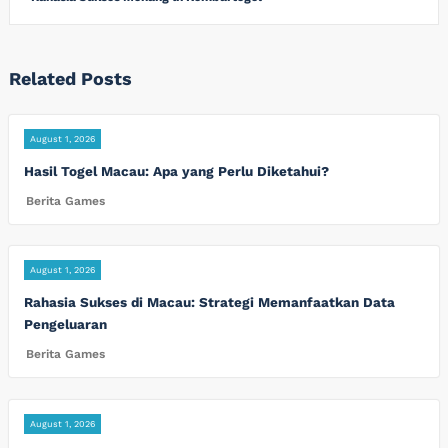
Related Posts
August 1, 2026
Hasil Togel Macau: Apa yang Perlu Diketahui?
Berita Games
August 1, 2026
Rahasia Sukses di Macau: Strategi Memanfaatkan Data
Pengeluaran
Berita Games
August 1, 2026