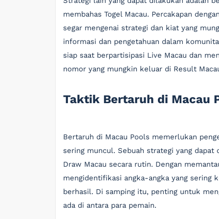
Strategi lain yang dapat dilakukan adalah b
membahas Togel Macau. Percakapan dengan
segar mengenai strategi dan kiat yang mun
informasi dan pengetahuan dalam komunit
siap saat berpartisipasi Live Macau dan m
nomor yang mungkin keluar di Result Maca
Taktik Bertaruh di Macau 
Bertaruh di Macau Pools memerlukan penget
sering muncul. Sebuah strategi yang dapat 
Draw Macau secara rutin. Dengan memantau
mengidentifikasi angka-angka yang sering 
berhasil. Di samping itu, penting untuk me
ada di antara para pemain.