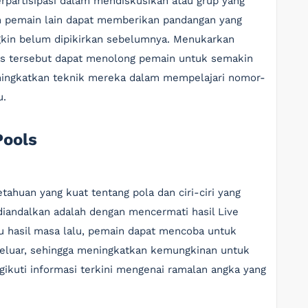
erpartisipasi dalam mendiskusikan atau grup yang
 pemain lain dapat memberikan pandangan yang
gkin belum dipikirkan sebelumnya. Menukarkan
as tersebut dapat menolong pemain untuk semakin
eningkatkan teknik mereka dalam mempelajari nomor-
u.
Pools
ahuan yang kuat tentang pola dan ciri-ciri yang
diandalkan adalah dengan mencermati hasil Live
 hasil masa lalu, pemain dapat mencoba untuk
keluar, sehingga meningkatkan kemungkinan untuk
ngikuti informasi terkini mengenai ramalan angka yang