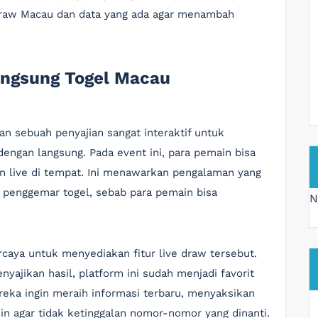
Draw Macau dan data yang ada agar menambah
angsung Togel Macau
 sebuah penyajian sangat interaktif untuk
engan langsung. Pada event ini, para pemain bisa
n live di tempat. Ini menawarkan pengalaman yang
a penggemar togel, sebab para pemain bisa
N
rcaya untuk menyediakan fitur live draw tersebut.
yajikan hasil, platform ini sudah menjadi favorit
reka ingin meraih informasi terbaru, menyaksikan
in agar tidak ketinggalan nomor-nomor yang dinanti.