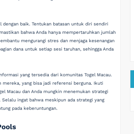
l dengan baik. Tentukan batasan untuk diri sendiri
emastikan bahwa Anda hanya mempertaruhkan jumlah
embantu mengurangi stres dan menjaga kesenangan
agian dana untuk setiap sesi taruhan, sehingga Anda
nformasi yang tersedia dari komunitas Togel Macau.
mereka, yang bisa jadi referensi berguna. Ikuti
ogel Macau dan Anda mungkin menemukan strategi
 Selalu ingat bahwa meskipun ada strategi yang
antung pada keberuntungan.
Pools