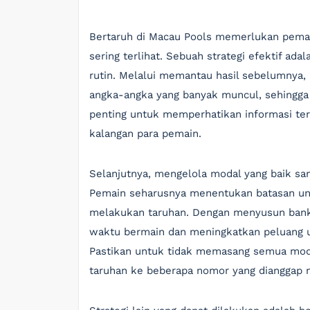
Bertaruh di Macau Pools memerlukan pemaha
sering terlihat. Sebuah strategi efektif a
rutin. Melalui memantau hasil sebelumnya,
angka-angka yang banyak muncul, sehingga
penting untuk memperhatikan informasi ter
kalangan para pemain.
Selanjutnya, mengelola modal yang baik sa
Pemain seharusnya menentukan batasan unt
melakukan taruhan. Dengan menyusun bankr
waktu bermain dan meningkatkan peluang 
Pastikan untuk tidak memasang semua modal
taruhan ke beberapa nomor yang dianggap m