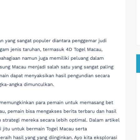
n yang sangat populer diantara penggemar judi
agam jenis taruhan, termasuk 4D Togel Macau,
ahagiaan namun juga memiliki peluang dalam
sung Macau menjadi salah satu yang sangat paling
emain dapat menyaksikan hasil pengundian secara
ngka-angka dimunculkan.
 memungkinkan para pemain untuk memasang bet
u, pemain bisa mengakses berita terbaru dan hasil
strategi mereka secara lebih optimal. Dalam artikel
 jitu untuk bermain Togel Macau serta
ih hasil yang yang diinginkan. Ayo kita eksplorasi