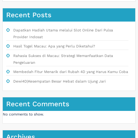
Recent Posts
Dapatkan Hadiah Utama melalui Slot Online Dari Pulsa
Provider Indosat
Hasil Togel Macau: Apa yang Perlu Diketahui?
Rahasia Sukses di Macau: Strategi Memanfaatkan Data
Pengeluaran
Membedah Fitur Menarik dari Rubah 4D yang Harus Kamu Coba
Dewi4D|Kesempatan Besar Hebat dalam Ujung Jari
Recent Comments
No comments to show.
Archives