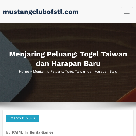
Skip
mustangclubofstl.com
to
content
Menjaring Peluang: Togel Taiwan
dan Harapan Baru
Home
»
Menjaring Peluang: Togel Taiwan dan Harapan Baru
March 8, 2026
By
RAf4L
In
Berita Games