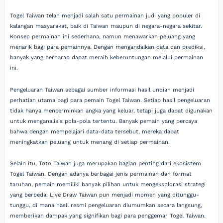
Togel Taiwan telah menjadi salah satu permainan judi yang populer di
kalangan masyarakat, baik di Taiwan maupun di negara-negara sekitar.
Konsep permainan ini sederhana, namun menawarkan peluang yang
menarik bagi para pemainnya. Dengan mengandalkan data dan prediksi,
banyak yang berharap dapat meraih keberuntungan melalui permainan
ini.
Pengeluaran Taiwan sebagai sumber informasi hasil undian menjadi
perhatian utama bagi para pemain Togel Taiwan. Setiap hasil pengeluaran
tidak hanya mencerminkan angka yang keluar, tetapi juga dapat digunakan
untuk menganalisis pola-pola tertentu. Banyak pemain yang percaya
bahwa dengan mempelajari data-data tersebut, mereka dapat
meningkatkan peluang untuk menang di setiap permainan.
Selain itu, Toto Taiwan juga merupakan bagian penting dari ekosistem
Togel Taiwan. Dengan adanya berbagai jenis permainan dan format
taruhan, pemain memiliki banyak pilihan untuk mengeksplorasi strategi
yang berbeda. Live Draw Taiwan pun menjadi momen yang ditunggu-
tunggu, di mana hasil resmi pengeluaran diumumkan secara langsung,
memberikan dampak yang signifikan bagi para penggemar Togel Taiwan.