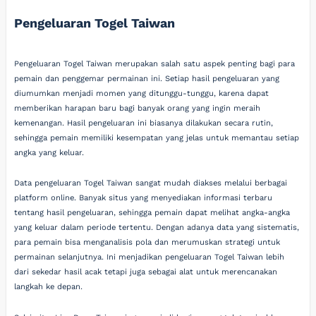
Pengeluaran Togel Taiwan
Pengeluaran Togel Taiwan merupakan salah satu aspek penting bagi para
pemain dan penggemar permainan ini. Setiap hasil pengeluaran yang
diumumkan menjadi momen yang ditunggu-tunggu, karena dapat
memberikan harapan baru bagi banyak orang yang ingin meraih
kemenangan. Hasil pengeluaran ini biasanya dilakukan secara rutin,
sehingga pemain memiliki kesempatan yang jelas untuk memantau setiap
angka yang keluar.
Data pengeluaran Togel Taiwan sangat mudah diakses melalui berbagai
platform online. Banyak situs yang menyediakan informasi terbaru
tentang hasil pengeluaran, sehingga pemain dapat melihat angka-angka
yang keluar dalam periode tertentu. Dengan adanya data yang sistematis,
para pemain bisa menganalisis pola dan merumuskan strategi untuk
permainan selanjutnya. Ini menjadikan pengeluaran Togel Taiwan lebih
dari sekedar hasil acak tetapi juga sebagai alat untuk merencanakan
langkah ke depan.