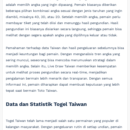
adalah memilih angka yang ingin dipasang. Pemain biasanya diberikan
beberapa pilihan kombinasi angka sesuai dengan jenis taruhan yang ingin
diambil, misalnya 4D, 3D, atau 2D. Setelah memilih angka, pemain perlu
membayar tiket yang telah diisi dan menunggu hasil pengundian. Hasil
pengundian ini biasanya disiarkan secara langsung, sehingga pemain bisa
melihat dengan segera apakah angka yang dipilihnya keluar atau tidak.
Pemahaman terhadap data Taiwan dan hasil pengeluaran sebelumnya bisa
menjadi keuntungan bagi pemain. Dengan menganalisis tren angka yang
sering muncul, seseorang bisa mencoba merumuskan strategi dalam
memilih angka. Selain itu, Live Draw Taiwan memberikan kesempatan
untuk melihat proses pengundian secara real-time, menjadikan
pengalaman bermain lebih menarik dan transparan. Dengan semua
informasi ini, pemain diharapkan dapat membuat keputusan yang lebih
tepat saat bermain Toto Taiwan.
Data dan Statistik Togel Taiwan
Togel Taiwan telah lama menjadi salah satu permainan yang populer di
kalangan masyarakat. Dengan pengeluaran rutin di setiap undian, pemain