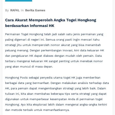
By
RAf4L
In
Berita Games
Cara Akurat Memperoleh Angka Togel Hongkong
berdasarkan Informasi HK
Permainan Togel Hongkong telah jadi salah satu jenis permainan yang
paling digemari di negeri ini. Semua orang pasti ingin mencari tahu
strategi jitu untuk memperoleh nomor akurat yang bisa menambah
peluang menang. Dengan perkembangan inovasi, kini data keluaran HK
dan pengeluaran HK dapat diakses dengan mudah oleh pemain. Data
terbaru mengenai keluaran HK sangat penting untuk menebak nomor
yang akan muncul di masa depan.
Hongkong Pools sebagai penyedia utama togel HK juga memberikan
berbagai data yang bermanfaat. Dengan melakukan analisis terhadap data
HK, para pemain dapat mengembangkan strategi yang lebih baik. Dalam
tulisan ini, kita akan membahas beberapa tips serta strategi yang dapat
digunakan untuk memperbesar kesempatan Anda di permainan togel
Hongkong. Ayo kita eksplorasi lebih dalam mengenai angka-angka terkini
dan metode terbaik untuk memanfaatkannya.