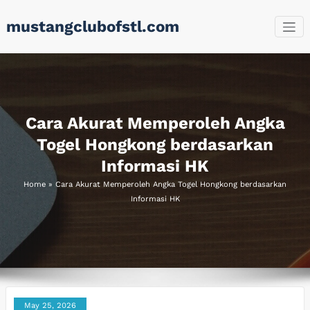
Skip
mustangclubofstl.com
to
content
Cara Akurat Memperoleh Angka
Togel Hongkong berdasarkan
Informasi HK
Home
»
Cara Akurat Memperoleh Angka Togel Hongkong berdasarkan
Informasi HK
May 25, 2026