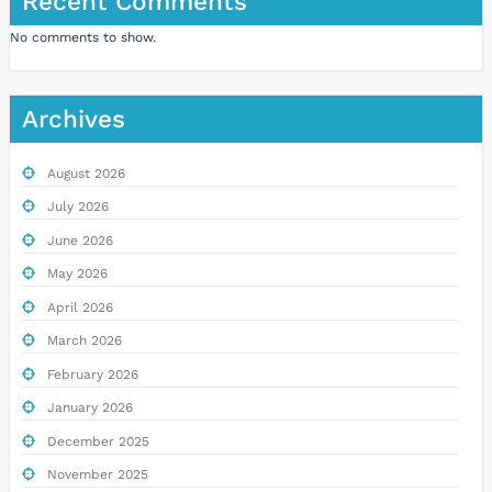
Recent Comments
No comments to show.
Archives
August 2026
July 2026
June 2026
May 2026
April 2026
March 2026
February 2026
January 2026
December 2025
November 2025