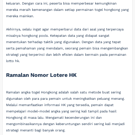
keluaran. Dengan cara ini, peserta bisa memperbesar kemungkinan
mereka meraih kemenangan dalam setiap permainan togel hongkong yang
mereka mainkan.
Akhirnya, selalu ingat agar memperbarui data dari asal yang terpercaya
misalnya hongkong pools. Ketepatan data yang didapat sangat
menentukan terhadap taktik yang digunakan. Dengan data yang tepat
serta pemahaman yang mendalam, seorang pemain bisa mengembangkan
strategi yang terperinci dan lebih efisien dalam bermain pada permainan
lotto hk.
Ramalan Nomor Lotere HK
Ramalan angka togel Hongkong adalah salah satu metode buat sering
digunakan oleh para para pemain untuk meningkatkan peluang menang.
Melalui memanfaatkan informasi HK yang tersedia, pemain dapat
mempelajari model-model angka yang sering kali tampil pada hasil
Hongkong di masa lalu. Mengamati kecenderungan ini dan
mengombinasikannya dengan keberuntungan sendiri sering kali menjadi
strategi menanti bagi banyak orang.