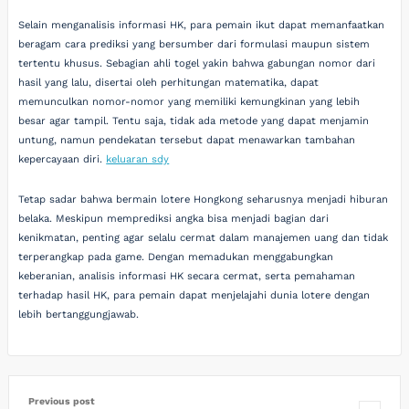
Selain menganalisis informasi HK, para pemain ikut dapat memanfaatkan
beragam cara prediksi yang bersumber dari formulasi maupun sistem
tertentu khusus. Sebagian ahli togel yakin bahwa gabungan nomor dari
hasil yang lalu, disertai oleh perhitungan matematika, dapat
memunculkan nomor-nomor yang memiliki kemungkinan yang lebih
besar agar tampil. Tentu saja, tidak ada metode yang dapat menjamin
untung, namun pendekatan tersebut dapat menawarkan tambahan
kepercayaan diri.
keluaran sdy
Tetap sadar bahwa bermain lotere Hongkong seharusnya menjadi hiburan
belaka. Meskipun memprediksi angka bisa menjadi bagian dari
kenikmatan, penting agar selalu cermat dalam manajemen uang dan tidak
terperangkap pada game. Dengan memadukan menggabungkan
keberanian, analisis informasi HK secara cermat, serta pemahaman
terhadap hasil HK, para pemain dapat menjelajahi dunia lotere dengan
lebih bertanggungjawab.
Previous post