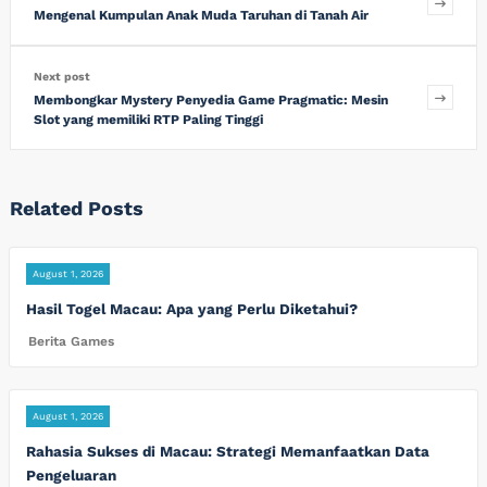
Mengenal Kumpulan Anak Muda Taruhan di Tanah Air
Next post
Membongkar Mystery Penyedia Game Pragmatic: Mesin
Slot yang memiliki RTP Paling Tinggi
Related Posts
August 1, 2026
Hasil Togel Macau: Apa yang Perlu Diketahui?
Berita Games
August 1, 2026
Rahasia Sukses di Macau: Strategi Memanfaatkan Data
Pengeluaran