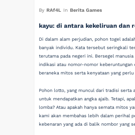
By
RAf4L
In
Berita Games
kayu: di antara kekeliruan dan 
Di dalam alam perjudian, pohon togel adal
banyak individu. Kata tersebut seringkali t
terutama pada negeri ini. Bersegel manusi
indikasi atau nomor-nomor keberuntungan d
beraneka mitos serta kenyataan yang perlu k
Pohon lotto, yang muncul dari tradisi serta 
untuk mendapatkan angka ajaib. Tetapi, apa
lomba? Atau apakah hanya semata mitos ya
kami akan membahas lebih dalam perihal po
kebenaran yang ada di balik nombor yang ser