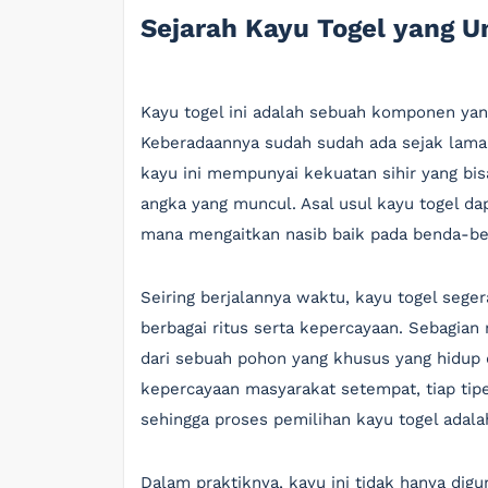
Sejarah Kayu Togel yang U
Kayu togel ini adalah sebuah komponen yang 
Keberadaannya sudah sudah ada sejak lama
kayu ini mempunyai kekuatan sihir yang b
angka yang muncul. Asal usul kayu togel dap
mana mengaitkan nasib baik pada benda-ben
Seiring berjalannya waktu, kayu togel segera
berbagai ritus serta kepercayaan. Sebagia
dari sebuah pohon yang khusus yang hidup d
kepercayaan masyarakat setempat, tiap tipe 
sehingga proses pemilihan kayu togel adala
Dalam praktiknya, kayu ini tidak hanya digu