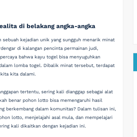
realita di belakang angka-angka
ah sebuah kejadian unik yang sungguh menarik minat
erdengar di kalangan pencinta permainan judi,
a percaya bahwa kayu togel bisa menyuguhkan
alam lomba togel. Dibalik minat tersebut, terdapat
ita kita dalami.
anggapan tertentu, sering kali dianggap sebagai alat
kah benar pohon lotto bisa memengaruhi hasil
ng berkembang dalam komunitas? Dalam tulisan ini,
hon lotto, menjelajahi asal mula, dan mempelajari
ing kali dikaitkan dengan kejadian ini.