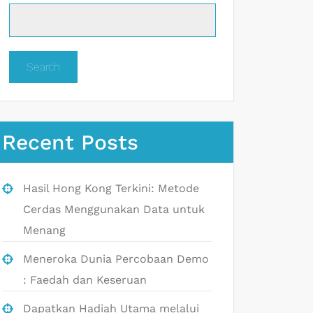
Search
Recent Posts
Hasil Hong Kong Terkini: Metode
Cerdas Menggunakan Data untuk
Menang
Meneroka Dunia Percobaan Demo
: Faedah dan Keseruan
Dapatkan Hadiah Utama melalui