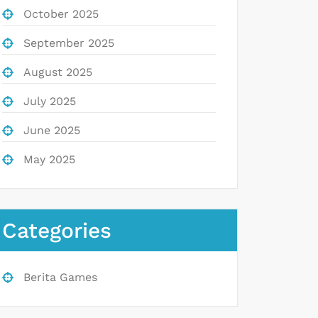
October 2025
September 2025
August 2025
July 2025
June 2025
May 2025
Categories
Berita Games