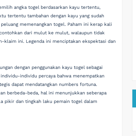
milih angka togel berdasarkan kayu tertentu,
u tertentu tambahan dengan kayu yang sudah
n peluang memenangkan togel. Paham ini kerap kali
icontohkan dari mulut ke mulut, walaupun tidak
m-klaim ini. Legenda ini menciptakan ekspektasi dan
ungan dengan penggunakan kayu togel sebagai
 individu-individu percaya bahwa menempatkan
ategis dapat mendatangkan numbers fortuna.
dan berbeda-beda, hal ini menunjukkan seberapa
 pikir dan tingkah laku pemain togel dalam