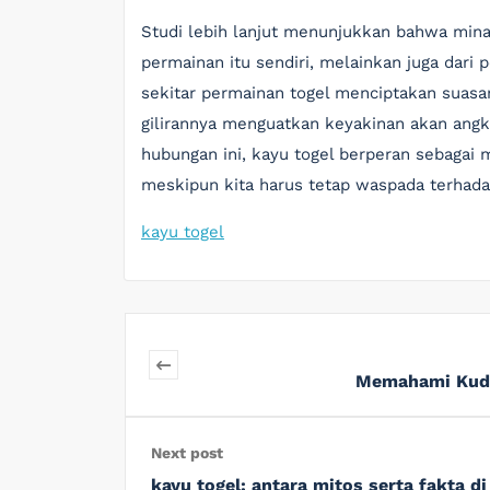
Studi lebih lanjut menunjukkan bahwa minat
permainan itu sendiri, melainkan juga dar
sekitar permainan togel menciptakan suasa
gilirannya menguatkan keyakinan akan ang
hubungan ini, kayu togel berperan sebagai 
meskipun kita harus tetap waspada terhadap
kayu togel
Memahami Kudas
Next post
kayu togel: antara mitos serta fakta 