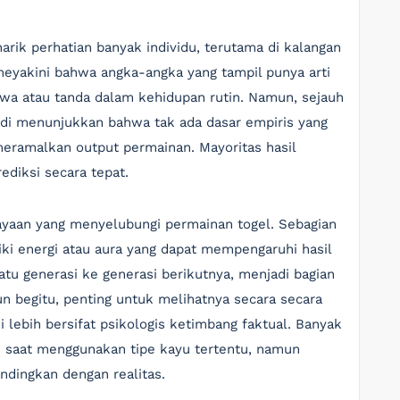
rik perhatian banyak individu, terutama di kalangan
meyakini bahwa angka-angka yang tampil punya arti
iwa atau tanda dalam kehidupan rutin. Namun, sejauh
tudi menunjukkan bahwa tak ada dasar empiris yang
ramalkan output permainan. Mayoritas hasil
ediksi secara tepat.
cayaan yang menyelubungi permainan togel. Sebagian
ki energi atau aura yang dapat mempengaruhi hasil
satu generasi ke generasi berikutnya, menjadi bagian
un begitu, penting untuk melihatnya secara secara
lebih bersifat psikologis ketimbang faktual. Banyak
 saat menggunakan tipe kayu tertentu, namun
andingkan dengan realitas.