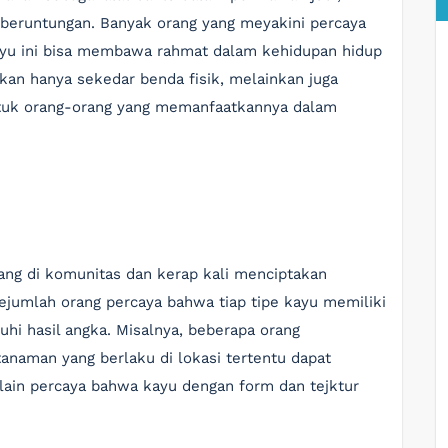
keberuntungan. Banyak orang yang meyakini percaya
yu ini bisa membawa rahmat dalam kehidupan hidup
ukan hanya sekedar benda fisik, melainkan juga
tuk orang-orang yang memanfaatkannya dalam
ang di komunitas dan kerap kali menciptakan
sejumlah orang percaya bahwa tiap tipe kayu memiliki
hi hasil angka. Misalnya, beberapa orang
anaman yang berlaku di lokasi tertentu dapat
ain percaya bahwa kayu dengan form dan tejktur