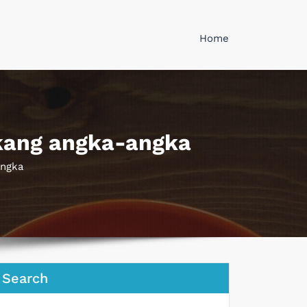
Home
lakang angka-angka
angka
Search