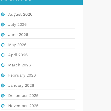
August 2026
July 2026
June 2026
May 2026
April 2026
March 2026
February 2026
January 2026
December 2025
November 2025