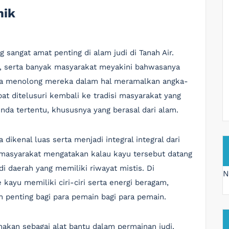
nik
sangat amat penting di alam judi di Tanah Air.
, serta banyak masyarakat meyakini bahwasanya
isa menolong mereka dalam hal meramalkan angka-
at ditelusuri kembali ke tradisi masyarakat yang
da tertentu, khususnya yang berasal dari alam.
 dikenal luas serta menjadi integral integral dari
n masyarakat mengatakan kalau kayu tersebut datang
i daerah yang memiliki riwayat mistis. Di
N
kayu memiliki ciri-ciri serta energi beragam,
h penting bagi para pemain bagi para pemain.
nakan sebagai alat bantu dalam permainan judi,