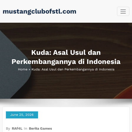
Skip
mustangclubofstl.com
to
content
Kuda: Asal Usul dan
Perkembangannya di Indonesia
Home
»
Kuda: Asal Usul dan Perkembangannya di Indonesia
June 25, 2026
By
RAf4L
In
Berita Games