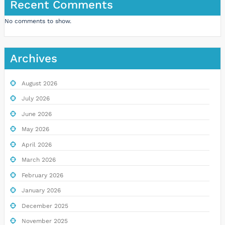
Recent Comments
No comments to show.
Archives
August 2026
July 2026
June 2026
May 2026
April 2026
March 2026
February 2026
January 2026
December 2025
November 2025