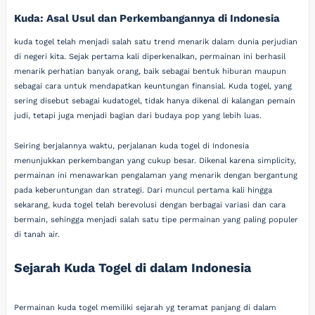
Kuda: Asal Usul dan Perkembangannya di Indonesia
kuda togel telah menjadi salah satu trend menarik dalam dunia perjudian
di negeri kita. Sejak pertama kali diperkenalkan, permainan ini berhasil
menarik perhatian banyak orang, baik sebagai bentuk hiburan maupun
sebagai cara untuk mendapatkan keuntungan finansial. Kuda togel, yang
sering disebut sebagai kudatogel, tidak hanya dikenal di kalangan pemain
judi, tetapi juga menjadi bagian dari budaya pop yang lebih luas.
Seiring berjalannya waktu, perjalanan kuda togel di Indonesia
menunjukkan perkembangan yang cukup besar. Dikenal karena simplicity,
permainan ini menawarkan pengalaman yang menarik dengan bergantung
pada keberuntungan dan strategi. Dari muncul pertama kali hingga
sekarang, kuda togel telah berevolusi dengan berbagai variasi dan cara
bermain, sehingga menjadi salah satu tipe permainan yang paling populer
di tanah air.
Sejarah Kuda Togel di dalam Indonesia
Permainan kuda togel memiliki sejarah yg teramat panjang di dalam