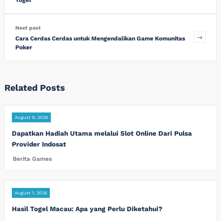
Next post
Cara Cerdas Cerdas untuk Mengendalikan Game Komunitas
Poker
Related Posts
August 8, 2026
Dapatkan Hadiah Utama melalui Slot Online Dari Pulsa
Provider Indosat
Berita Games
August 1, 2026
Hasil Togel Macau: Apa yang Perlu Diketahui?