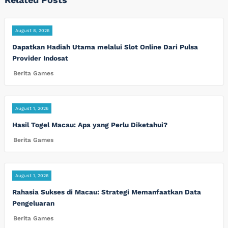
August 8, 2026
Dapatkan Hadiah Utama melalui Slot Online Dari Pulsa
Provider Indosat
Berita Games
August 1, 2026
Hasil Togel Macau: Apa yang Perlu Diketahui?
Berita Games
August 1, 2026
Rahasia Sukses di Macau: Strategi Memanfaatkan Data
Pengeluaran
Berita Games