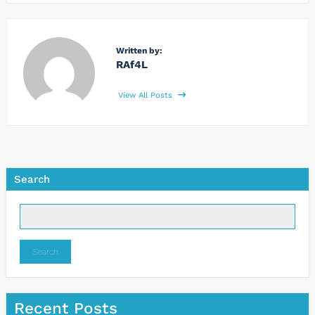
Written by:
RAf4L
View All Posts
Search
Search
Recent Posts