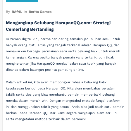
By
RAf4L
In
Berita Games
Mengungkap Selubung HarapanQQ.com: Strategi
Cemerlang Bertanding
Di zaman digital kini, permainan daring semakin jadi pilihan seru untuk
banyak orang. Satu situs yang tengah terkenal adalah Harapan QQ, dan
menawarkan berbagai permainan seru serta peluang baik untuk meraih
kemenangan. Karena begitu banyak pemain yang tertarik, pun tidak
mengherankan jika HarapanQQ menjadi salah satu topik yang banyak
dibahas dalam kalangan pecinta gambling online.
Dalam artikel ini, kita akan membongkar rahasia belakang balik
kesuksesan berjudi pada Harapan QQ. Kita akan membahas beragam
taktik serta tips yang bisa membantu pemain memperbaiki peluang
mereka dalam meraih win. Dengan mengetahui metode fungsi platform
ini dan menggunakan taktik yang sesuai, Anda bisa jadi salah satu pemain
berhasil pada Harapan QQ. Mari kami segera menjelajahi alam seru ini
serta mengetahui metode terbaik dalam bermain!