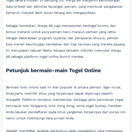
togel secara mudah. Di samping itu, Warga 88 menjamin perlindungan
data pribadi dan aktivitas keuangan pemain, yang membuat pengalaman
bertaruh menjadi lebih aman tenang dan mengasyikkan.
Sebagai tambahan, Warga 88 juga menawarkan berbagai promo dan
bonus menarik untuk para pemain baru maupun pemain yang setia.
Dengan keberadaan program loyalitas dan penawaran khusus, pemain
bisa meraih keuntungan tambahan dari tiap taruhan yang mereka pasang.
Ini merupakan sebuah faktor kenapa semakin individu menyukai Warga
88 sebagai platform togel online favorit mereka.
Petunjuk bermain-main Togel Online
Bermain toto online saat ini kian populer di antara pemain. Agar mulai,
Anda perlu memilih situs yang terpercaya dapat dipercaya seperti
Warga88. Platform tersebut memberikan berbagai jenis permainan togel,
termasuk toto Singapore, toto Hong Kong, serta togel Sydney. Pastikan
Anda lakukan pendaftaran pada situs yangaman terpercaya dan punya izin
resmi untuk melindungi data privasi Anda.
Setelah mendaftar, langkah berikutnya ialah mengetahui cara memasang