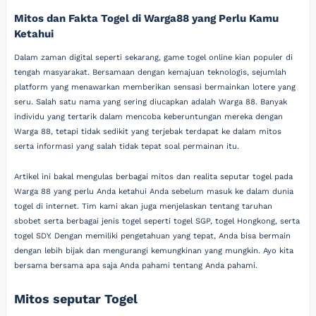
Mitos dan Fakta Togel di Warga88 yang Perlu Kamu
Ketahui
Dalam zaman digital seperti sekarang, game togel online kian populer di
tengah masyarakat. Bersamaan dengan kemajuan teknologis, sejumlah
platform yang menawarkan memberikan sensasi bermainkan lotere yang
seru. Salah satu nama yang sering diucapkan adalah Warga 88. Banyak
individu yang tertarik dalam mencoba keberuntungan mereka dengan
Warga 88, tetapi tidak sedikit yang terjebak terdapat ke dalam mitos
serta informasi yang salah tidak tepat soal permainan itu.
Artikel ini bakal mengulas berbagai mitos dan realita seputar togel pada
Warga 88 yang perlu Anda ketahui Anda sebelum masuk ke dalam dunia
togel di internet. Tim kami akan juga menjelaskan tentang taruhan
sbobet serta berbagai jenis togel seperti togel SGP, togel Hongkong, serta
togel SDY. Dengan memiliki pengetahuan yang tepat, Anda bisa bermain
dengan lebih bijak dan mengurangi kemungkinan yang mungkin. Ayo kita
bersama bersama apa saja Anda pahami tentang Anda pahami.
Mitos seputar Togel