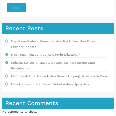
Search
Recent Posts
Dapatkan Hadiah Utama melalui Slot Online Dari Pulsa
Provider Indosat
Hasil Togel Macau: Apa yang Perlu Diketahui?
Rahasia Sukses di Macau: Strategi Memanfaatkan Data
Pengeluaran
Membedah Fitur Menarik dari Rubah 4D yang Harus Kamu Coba
Dewi4D|Kesempatan Besar Hebat dalam Ujung Jari
Recent Comments
No comments to show.