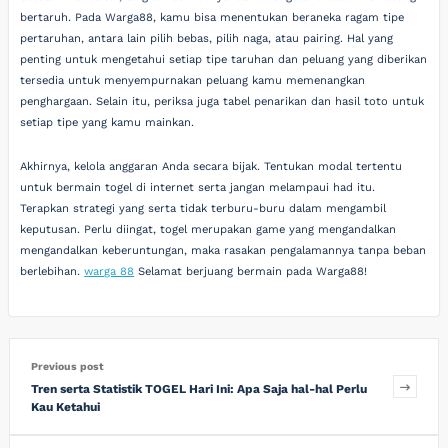
bertaruh. Pada Warga88, kamu bisa menentukan beraneka ragam tipe
pertaruhan, antara lain pilih bebas, pilih naga, atau pairing. Hal yang
penting untuk mengetahui setiap tipe taruhan dan peluang yang diberikan
tersedia untuk menyempurnakan peluang kamu memenangkan
penghargaan. Selain itu, periksa juga tabel penarikan dan hasil toto untuk
setiap tipe yang kamu mainkan.
Akhirnya, kelola anggaran Anda secara bijak. Tentukan modal tertentu
untuk bermain togel di internet serta jangan melampaui had itu.
Terapkan strategi yang serta tidak terburu-buru dalam mengambil
keputusan. Perlu diingat, togel merupakan game yang mengandalkan
mengandalkan keberuntungan, maka rasakan pengalamannya tanpa beban
berlebihan.
warga 88
Selamat berjuang bermain pada Warga88!
Previous post
Tren serta Statistik TOGEL Hari Ini: Apa Saja hal-hal Perlu
Kau Ketahui