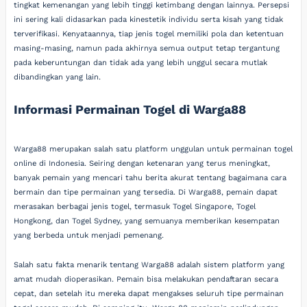
tingkat kemenangan yang lebih tinggi ketimbang dengan lainnya. Persepsi
ini sering kali didasarkan pada kinestetik individu serta kisah yang tidak
terverifikasi. Kenyataannya, tiap jenis togel memiliki pola dan ketentuan
masing-masing, namun pada akhirnya semua output tetap tergantung
pada keberuntungan dan tidak ada yang lebih unggul secara mutlak
dibandingkan yang lain.
Informasi Permainan Togel di Warga88
Warga88 merupakan salah satu platform unggulan untuk permainan togel
online di Indonesia. Seiring dengan ketenaran yang terus meningkat,
banyak pemain yang mencari tahu berita akurat tentang bagaimana cara
bermain dan tipe permainan yang tersedia. Di Warga88, pemain dapat
merasakan berbagai jenis togel, termasuk Togel Singapore, Togel
Hongkong, dan Togel Sydney, yang semuanya memberikan kesempatan
yang berbeda untuk menjadi pemenang.
Salah satu fakta menarik tentang Warga88 adalah sistem platform yang
amat mudah dioperasikan. Pemain bisa melakukan pendaftaran secara
cepat, dan setelah itu mereka dapat mengakses seluruh tipe permainan