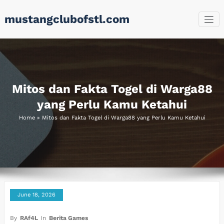
Skip
mustangclubofstl.com
to
content
Mitos dan Fakta Togel di Warga88
yang Perlu Kamu Ketahui
Home
»
Mitos dan Fakta Togel di Warga88 yang Perlu Kamu Ketahui
June 18, 2026
By
RAf4L
In
Berita Games