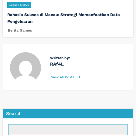
August 1, 2026
Rahasia Sukses di Macau: Strategi Memanfaatkan Data
Pengeluaran
Berita Games
Written by:
RAf4L
View All Posts
Search