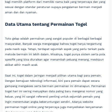
bagi memilih platform dari memiliki nama baik yang terpercaya dan yang
sesuai dengan standar peraturan supaya pengalaman bermain menjadi
aman dan dan nyaman.
Data Utama tentang Permainan Togel
Toto gelap adalah permainan yang sangat populer di berbagai berbagai
masyarakat. Banyak warga menganggap bahwa togel hanya tergantung
pada nasib saja. Tetapi, terdapat sejumlah aspek yang perlu terkait pada
metode bermain ini lebih dalam. Misalnya, togel punya sistem serta pola
spesifik yang bisa diuraikan agar menambah peluang menang, meskipun
akibat akhir masih acak.
Saat ini, togel dalam jaringan menjadi pilihan utama bagi para pemain.
Dengan kemajuan teknologi informasi, kini para pemain dapat secara
gampang mengakses serta bermain permainan ini dimanapun. Permainan
togel hari ini sering menyajikan data paling baru mengenai nomor yang
keluar, yang ini sangat referensi penting untuk sejumlah pemain yang
ingin menentukan angka keberuntungan sendiri. Adanya website
permainan togel online yang terpercaya juga menyediakan kenyamanan