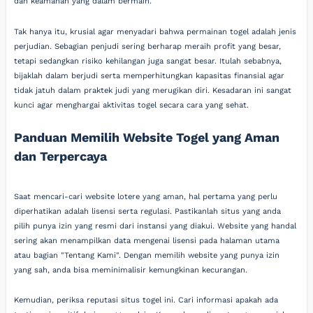
dan keamanan yang dalam bermain.
Tak hanya itu, krusial agar menyadari bahwa permainan togel adalah jenis
perjudian. Sebagian penjudi sering berharap meraih profit yang besar,
tetapi sedangkan risiko kehilangan juga sangat besar. Itulah sebabnya,
bijaklah dalam berjudi serta memperhitungkan kapasitas finansial agar
tidak jatuh dalam praktek judi yang merugikan diri. Kesadaran ini sangat
kunci agar menghargai aktivitas togel secara cara yang sehat.
Panduan Memilih Website Togel yang Aman
dan Terpercaya
Saat mencari-cari website lotere yang aman, hal pertama yang perlu
diperhatikan adalah lisensi serta regulasi. Pastikanlah situs yang anda
pilih punya izin yang resmi dari instansi yang diakui. Website yang handal
sering akan menampilkan data mengenai lisensi pada halaman utama
atau bagian "Tentang Kami". Dengan memilih website yang punya izin
yang sah, anda bisa meminimalisir kemungkinan kecurangan.
Kemudian, periksa reputasi situs togel ini. Cari informasi apakah ada