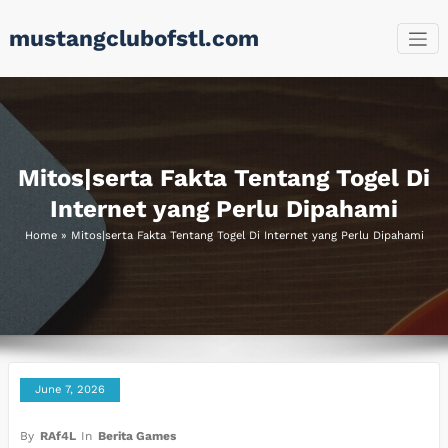
Skip
mustangclubofstl.com
to
content
Mitos|serta Fakta Tentang Togel Di
Internet yang Perlu Dipahami
Home
»
Mitos|serta Fakta Tentang Togel Di Internet yang Perlu Dipahami
June 7, 2026
By
RAf4L
In
Berita Games