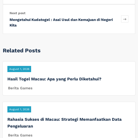
Next post
Mengetahui Kudatogel : Asal Usul dan Kemajuan di Negeri
Kita
Related Posts
August 1, 2026
Hasil Togel Macau: Apa yang Perlu Diketahui?
Berita Games
August 1, 2026
Rahasia Sukses di Macau: Strategi Memanfaatkan Data
Pengeluaran
Berita Games