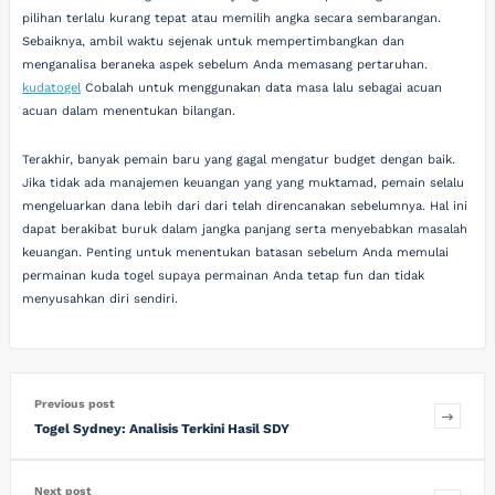
pilihan terlalu kurang tepat atau memilih angka secara sembarangan.
Sebaiknya, ambil waktu sejenak untuk mempertimbangkan dan
menganalisa beraneka aspek sebelum Anda memasang pertaruhan.
kudatogel
Cobalah untuk menggunakan data masa lalu sebagai acuan
acuan dalam menentukan bilangan.
Terakhir, banyak pemain baru yang gagal mengatur budget dengan baik.
Jika tidak ada manajemen keuangan yang yang muktamad, pemain selalu
mengeluarkan dana lebih dari dari telah direncanakan sebelumnya. Hal ini
dapat berakibat buruk dalam jangka panjang serta menyebabkan masalah
keuangan. Penting untuk menentukan batasan sebelum Anda memulai
permainan kuda togel supaya permainan Anda tetap fun dan tidak
menyusahkan diri sendiri.
Previous post
Togel Sydney: Analisis Terkini Hasil SDY
Next post