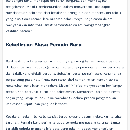
pandangan baru, mendapatkan saran berguna, dan membagikan
pengalaman. Melalui berkomunikasi dalam masyarakat, kita dapat
mendapatkan pelajaran dari kesalahan orang lain dan menemukan taktik
yang bisa tidak pernah kita pikirkan sebelumnya. Kerja sama dalam
menyebarkan informasi amat bermanfaat dalam mengembangkan
keahlian bermain.
Kekeliruan Biasa Pemain Baru
Salah satu diantara kesalahan umum yang sering terjadi kepada pemula
di dalam bermain kudatogel adalah kurangnya pemahaman mengenai cara
dan taktik yang efektif berguna. Sebagian besar pemain baru yang hanya
bergantung pada naluri maupun saran dari teman rekan namun tanpa
melakukan penelitian mendalam. Situasi ini bisa menyebabkan kehilangan
pertaruhan berturut-turut dan kekecewaan. Memahami pola pola serta
angka yang kerap muncul bisa membantu dalam proses pengambilan
keputusan keputusan yang lebih tepat.
Kesalahan selain itu yaitu sangat terburu-buru dalam melakukan taruhan
taruhan. Pemain baru sering tergoda tergoda memasang taruhan tanpa
terlebih dahulu menganalisis data yang ada. Ini dapat menghasilkan