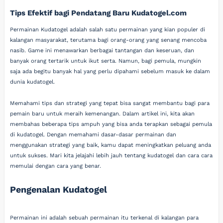
Tips Efektif bagi Pendatang Baru Kudatogel.com
Permainan Kudatogel adalah salah satu permainan yang kian populer di
kalangan masyarakat, terutama bagi orang-orang yang senang mencoba
nasib. Game ini menawarkan berbagai tantangan dan keseruan, dan
banyak orang tertarik untuk ikut serta. Namun, bagi pemula, mungkin
saja ada begitu banyak hal yang perlu dipahami sebelum masuk ke dalam
dunia kudatogel.
Memahami tips dan strategi yang tepat bisa sangat membantu bagi para
pemain baru untuk meraih kemenangan. Dalam artikel ini, kita akan
membahas beberapa tips ampuh yang bisa anda terapkan sebagai pemula
di kudatogel. Dengan memahami dasar-dasar permainan dan
menggunakan strategi yang baik, kamu dapat meningkatkan peluang anda
untuk sukses. Mari kita jelajahi lebih jauh tentang kudatogel dan cara cara
memulai dengan cara yang benar.
Pengenalan Kudatogel
Permainan ini adalah sebuah permainan itu terkenal di kalangan para