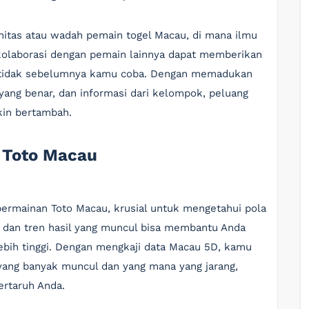
itas atau wadah pemain togel Macau, di mana ilmu
 kolaborasi dengan pemain lainnya dapat memberikan
n tidak sebelumnya kamu coba. Dengan memadukan
yang benar, dan informasi dari kelompok, peluang
in bertambah.
 Toto Macau
rmainan Toto Macau, krusial untuk mengetahui pola
u dan tren hasil yang muncul bisa membantu Anda
bih tinggi. Dengan mengkaji data Macau 5D, kamu
ang banyak muncul dan yang mana yang jarang,
rtaruh Anda.