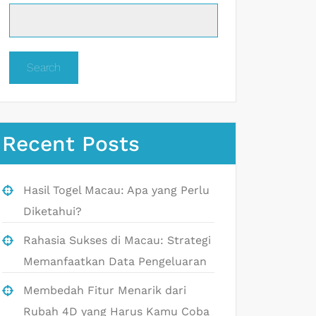
Search
Recent Posts
Hasil Togel Macau: Apa yang Perlu
Diketahui?
Rahasia Sukses di Macau: Strategi
Memanfaatkan Data Pengeluaran
Membedah Fitur Menarik dari
Rubah 4D yang Harus Kamu Coba