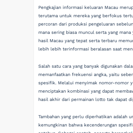
Pengkajian informasi keluaran Macau merup
terutama untuk mereka yang berfokus tertuj
percoran dari produksi pengeluaran sebel
mana sering biasa muncul serta yang mana 
hasil Macau yang tepat serta terbaru me
lebih lebih terinformasi beralasan saat me
Salah satu cara yang banyak digunakan dalam
memanfaatkan frekuensi angka, yaitu seber
spesifik. Melalui menyimak nomor-nomor ya
menciptakan kombinasi yang dapat membawa
hasil akhir dari permainan lotto tak dapat d
Tambahan yang perlu diperhatikan adalah u
kemungkinan bahwa kecenderungan spesifik