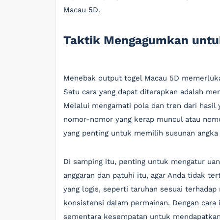
Macau 5D.
Taktik Mengagumkan untu
Menebak output togel Macau 5D memerlukan 
Satu cara yang dapat diterapkan adalah mem
Melalui mengamati pola dan tren dari hasil
nomor-nomor yang kerap muncul atau nomo
yang penting untuk memilih susunan angka 
Di samping itu, penting untuk mengatur uan
anggaran dan patuhi itu, agar Anda tidak 
yang logis, seperti taruhan sesuai terha
konsistensi dalam permainan. Dengan cara in
sementara kesempatan untuk mendapatkan 