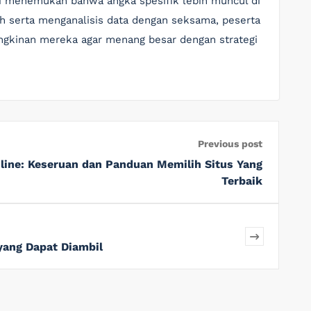
li menemukan bahwa angka spesifik lebih muncul di
h serta menganalisis data dengan seksama, peserta
ngkinan mereka agar menang besar dengan strategi
Previous post
line: Keseruan dan Panduan Memilih Situs Yang
Terbaik
yang Dapat Diambil