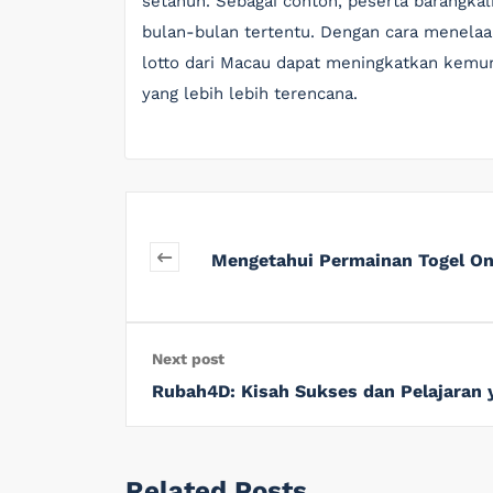
setahun. Sebagai contoh, peserta barangka
bulan-bulan tertentu. Dengan cara menelaa
lotto dari Macau dapat meningkatkan kemu
yang lebih lebih terencana.
Mengetahui Permainan Togel On
Next post
Rubah4D: Kisah Sukses dan Pelajaran 
Related Posts