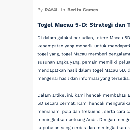
By
RAf4L
In
Berita Games
Togel Macau 5-D: Strategi dan 
Di dalam galaksi perjudian, lotere Macau 
kesempatan yang menarik untuk mendapatkan
togel yang, togel Macau memberi pengalam
susunan angka yang, pemain memiliki peluan
mendapatkan hasil dalam togel Macau 5D, 
mengenai hasil dan informasi yang tersedia.
Dalam artikel ini, kami hendak membahas a
5D secara cermat. Kami hendak menguraikan
memahami pola dan frekuensi, serta cara 
meningkatkan peluang Anda. Dengan menget
keputusan yang cerdas dan meningkatkan 