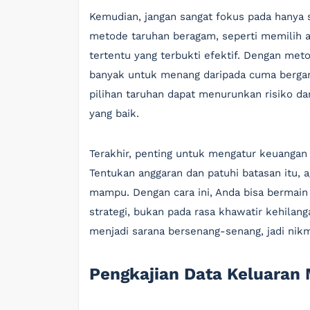
Kemudian, jangan sangat fokus pada hanya
metode taruhan beragam, seperti memilih 
tertentu yang terbukti efektif. Dengan me
banyak untuk menang daripada cuma bergan
pilihan taruhan dapat menurunkan risiko 
yang baik.
Terakhir, penting untuk mengatur keuangan
Tentukan anggaran dan patuhi batasan itu, 
mampu. Dengan cara ini, Anda bisa bermain
strategi, bukan pada rasa khawatir kehilan
menjadi sarana bersenang-senang, jadi nikm
Pengkajian Data Keluaran