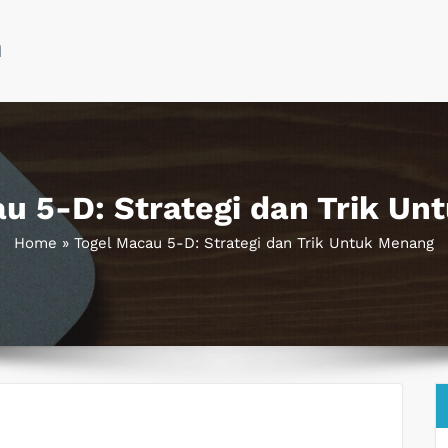
m
u 5-D: Strategi dan Trik U
Home
»
Togel Macau 5-D: Strategi dan Trik Untuk Menang