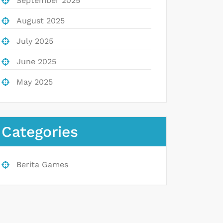
September 2025
August 2025
July 2025
June 2025
May 2025
Categories
Berita Games