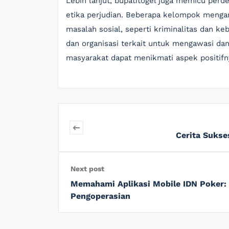
Lebih lanjut, bupatitogel juga memicu perd
etika perjudian. Beberapa kelompok mengan
masalah sosial, seperti kriminalitas dan ke
dan organisasi terkait untuk mengawasi dan 
masyarakat dapat menikmati aspek positifn
Cerita Sukse
Next post
Memahami Aplikasi Mobile IDN Poker:
Pengoperasian