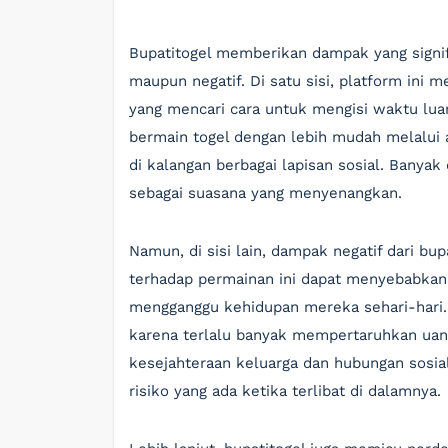
Bupatitogel memberikan dampak yang signifik
maupun negatif. Di satu sisi, platform ini
yang mencari cara untuk mengisi waktu lu
bermain togel dengan lebih mudah melalui a
di kalangan berbagai lapisan sosial. Banyak
sebagai suasana yang menyenangkan.
Namun, di sisi lain, dampak negatif dari bup
terhadap permainan ini dapat menyebabkan 
mengganggu kehidupan mereka sehari-hari.
karena terlalu banyak mempertaruhkan uan
kesejahteraan keluarga dan hubungan sosia
risiko yang ada ketika terlibat di dalamnya.