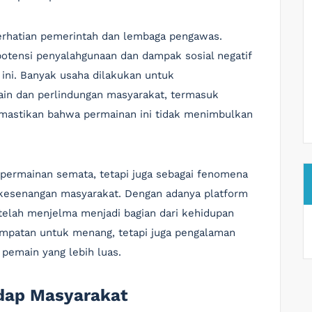
perhatian pemerintah dan lembaga pengawas.
tensi penyalahgunaan dan dampak sosial negatif
ini. Banyak usaha dilakukan untuk
n dan perlindungan masyarakat, termasuk
emastikan bahwa permainan ini tidak menimbulkan
ai permainan semata, tetapi juga sebagai fenomena
kesenangan masyarakat. Dengan adanya platform
 telah menjelma menjadi bagian dari kehidupan
mpatan untuk menang, tetapi juga pengalaman
 pemain yang lebih luas.
dap Masyarakat