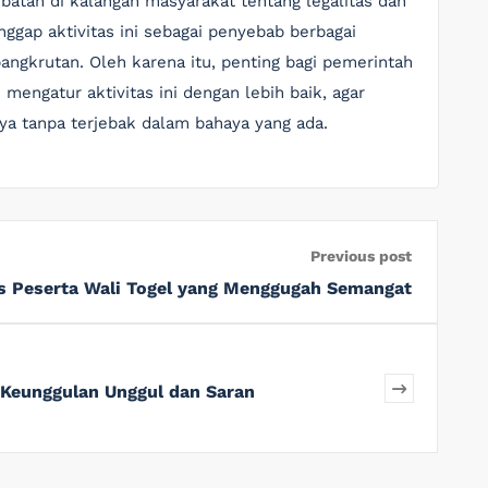
ebatan di kalangan masyarakat tentang legalitas dan
ggap aktivitas ini sebagai penyebab berbagai
bangkrutan. Oleh karena itu, penting bagi pemerintah
mengatur aktivitas ini dengan lebih baik, agar
ya tanpa terjebak dalam bahaya yang ada.
Previous post
s Peserta Wali Togel yang Menggugah Semangat
 Keunggulan Unggul dan Saran