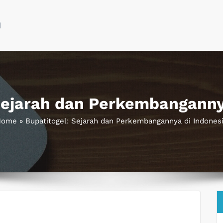
m
Sejarah dan Perkembanganny
Home
»
Bupatitogel: Sejarah dan Perkembangannya di Indones