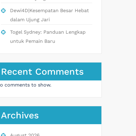
Dewi4D|Kesempatan Besar Hebat
dalam Ujung Jari
Togel Sydney: Panduan Lengkap
untuk Pemain Baru
Recent Comments
o comments to show.
Archives
August 2026