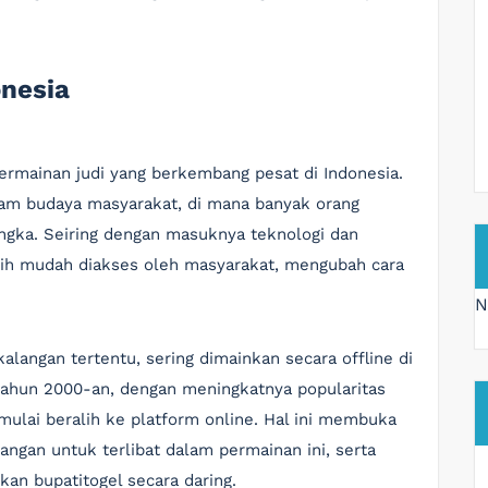
onesia
ermainan judi yang berkembang pesat di Indonesia.
lam budaya masyarakat, di mana banyak orang
ngka. Seiring dengan masuknya teknologi dan
ebih mudah diakses oleh masyarakat, mengubah cara
N
kalangan tertentu, sering dimainkan secara offline di
tahun 2000-an, dengan meningkatnya popularitas
 mulai beralih ke platform online. Hal ini membuka
angan untuk terlibat dalam permainan ini, serta
n bupatitogel secara daring.