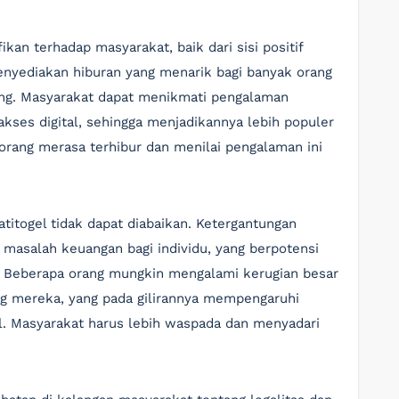
an terhadap masyarakat, baik dari sisi positif
 menyediakan hiburan yang menarik bagi banyak orang
ang. Masyarakat dapat menikmati pengalaman
kses digital, sehingga menjadikannya lebih populer
 orang merasa terhibur dan menilai pengalaman ini
atitogel tidak dapat diabaikan. Ketergantungan
masalah keuangan bagi individu, yang berpotensi
 Beberapa orang mungkin mengalami kerugian besar
g mereka, yang pada gilirannya mempengaruhi
l. Masyarakat harus lebih waspada dan menyadari