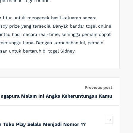
ermainan togel online.
n fitur untuk mengecek hasil keluaran secara
sdy prize yang tersedia. Banyak bandar togel online
au hasil secara real-time, sehingga pemain dapat
s menunggu lama. Dengan kemudahan ini, pemain
an untuk bertaruh di togel Sidney.
Previous post
Singapura Malam Ini Angka Keberuntungan Kamu
m Toko Play Selalu Menjadi Nomor 1?