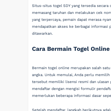
Situs-situs togel SDY yang tersedia seca
memasang taruhan dan melakukan cek nomor
yang terpercaya, pemain dapat merasa nyam
mendapatkan akses ke berbagai informasi p
ditawarkan.
Cara Bermain Togel Online
Bermain togel online merupakan salah satu
angka. Untuk memulai, Anda perlu memilih si
tersebut memiliki lisensi resmi dan ulasan p
mendaftar dengan mengisi formulir pendafta
memerlukan beberapa informasi dasar seper
Setelah mendaftar, langkah berikutnya adal