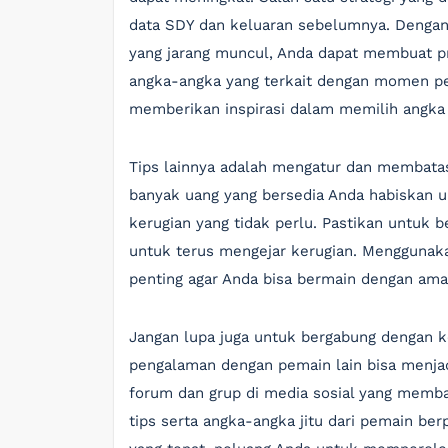
data SDY dan keluaran sebelumnya. Dengan
yang jarang muncul, Anda dapat membuat pre
angka-angka yang terkait dengan momen pen
memberikan inspirasi dalam memilih angka
Tips lainnya adalah mengatur dan membata
banyak uang yang bersedia Anda habiskan 
kerugian yang tidak perlu. Pastikan untuk 
untuk terus mengejar kerugian. Menggunakan
penting agar Anda bisa bermain dengan am
Jangan lupa juga untuk bergabung dengan k
pengalaman dengan pemain lain bisa menjad
forum dan grup di media sosial yang memba
tips serta angka-angka jitu dari pemain be