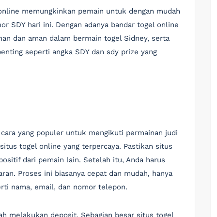
ra online memungkinkan pemain untuk dengan mudah
 SDY hari ini. Dengan adanya bandar togel online
an dan aman dalam bermain togel Sidney, serta
enting seperti angka SDY dan sdy prize yang
 cara yang populer untuk mengikuti permainan judi
tus togel online yang terpercaya. Pastikan situs
ositif dari pemain lain. Setelah itu, Anda harus
ran. Proses ini biasanya cepat dan mudah, hanya
ti nama, email, dan nomor telepon.
ah melakukan deposit. Sebagian besar situs togel