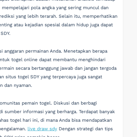
 mempelajari pola angka yang sering muncul dan
diksi yang lebih terarah. Selain itu, memperhatikan
ting atau kejadian spesial dalam hidup juga dapat
 SDY.
si anggaran permainan Anda. Menetapkan berapa
untuk togel online dapat membantu menghindari
bermain secara bertanggung jawab dan jangan tergoda
 situs togel SDY yang terpercaya juga sangat
an dan nyaman.
omunitas pemain togel. Diskusi dan berbagi
i sumber informasi yang berharga. Terdapat banyak
has togel hari ini, di mana Anda bisa mendapatkan
rpengalaman.
live draw sdy
Dengan strategi dan tips