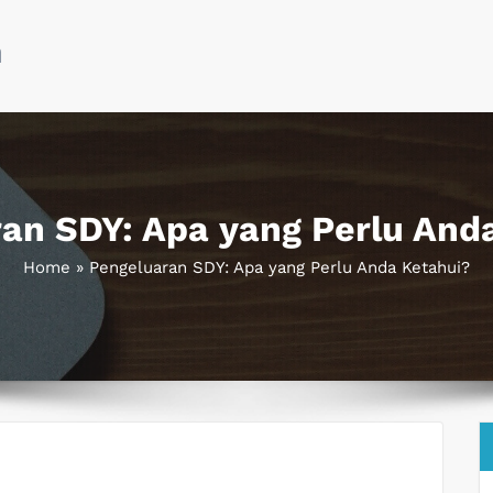
m
an SDY: Apa yang Perlu And
Home
»
Pengeluaran SDY: Apa yang Perlu Anda Ketahui?