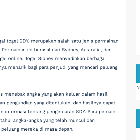
agai togel SDY, merupakan salah satu jenis permainan
 Permainan ini berasal dari Sydney, Australia, dan
ogel online. Togel Sidney menyediakan berbagai
nya menarik bagi para penjudi yang mencari peluang
N
us menebak angka yang akan keluar dalam hasil
an pengundian yang ditentukan, dan hasilnya dapat
an informasi tentang pengeluaran SDY. Para pemain
tahui angka-angka yang telah muncul dan
 peluang mereka di masa depan.