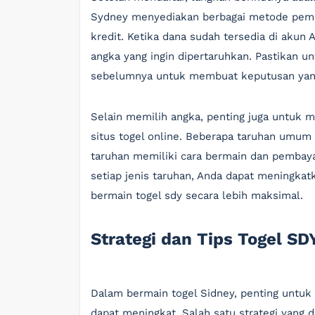
Sydney menyediakan berbagai metode pembay
kredit. Ketika dana sudah tersedia di akun
angka yang ingin dipertaruhkan. Pastikan 
sebelumnya untuk membuat keputusan yang
Selain memilih angka, penting juga untuk me
situs togel online. Beberapa taruhan umum 
taruhan memiliki cara bermain dan pembay
setiap jenis taruhan, Anda dapat meningk
bermain togel sdy secara lebih maksimal.
Strategi dan Tips Togel SD
Dalam bermain togel Sidney, penting untuk 
dapat meningkat. Salah satu strategi yang 