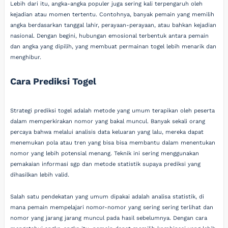
Lebih dari itu, angka-angka populer juga sering kali terpengaruh oleh
kejadian atau momen tertentu. Contohnya, banyak pemain yang memilih
angka berdasarkan tanggal lahir, perayaan-perayaan, atau bahkan kejadian
nasional. Dengan begini, hubungan emosional terbentuk antara pemain
dan angka yang dipilih, yang membuat permainan togel lebih menarik dan
menghibur.
Cara Prediksi Togel
Strategi prediksi togel adalah metode yang umum terapikan oleh peserta
dalam memperkirakan nomor yang bakal muncul. Banyak sekali orang
percaya bahwa melalui analisis data keluaran yang lalu, mereka dapat
menemukan pola atau tren yang bisa bisa membantu dalam menentukan
nomor yang lebih potensial menang. Teknik ini sering menggunakan
pemakaian informasi sgp dan metode statistik supaya prediksi yang
dihasilkan lebih valid.
Salah satu pendekatan yang umum dipakai adalah analisa statistik, di
mana pemain mempelajari nomor-nomor yang sering sering terlihat dan
nomor yang jarang jarang muncul pada hasil sebelumnya. Dengan cara