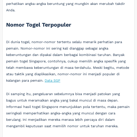
perhatikan angka-angka beruntung yang mungkin akan merubah takdir
Anda.
Nomor Togel Terpopuler
Di dunia togel, nomor-nomor tertentu selalu menarik perhatian para
pemain. Nomor-nomor ini sering kali dianggap sebagai angka
keberuntungan dan dipakai dalam berbagai kombinasi taruhan. Banyak
pemain togel Singapore, contohnya, cukup memilih angka spesifik yang
telah membawa keberuntungan di masa terdahulu. Meski begitu, metode
atau taktik yang diaplikasikan, nomor-nomor ini menjadi populer di
kalangan para pemain.
Data SGP
Di samping itu, pengeluaran sebelumnya bisa menjadi patokan yang
bagus untuk meramalkan angka yang bakal muncul di masa depan.
Informasi hasil togel Singapore menunjukkan pola tertentu, maka pemain
seringkali memperhatikan angka-angka yang muncul dengan cara
berulang. Ini menjadikan mereka merasa lebih percaya diri dalam
mengambil keputusan saat memilih nomor untuk taruhan mereka.