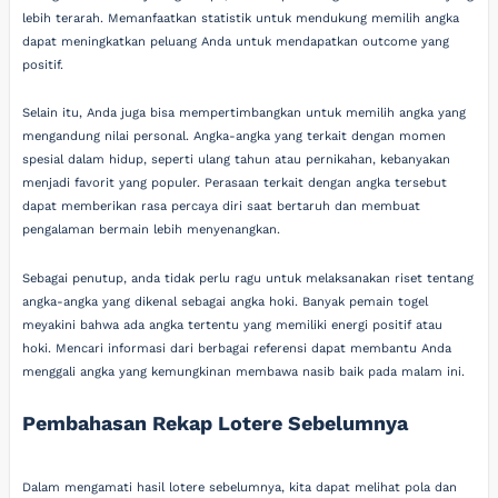
lebih terarah. Memanfaatkan statistik untuk mendukung memilih angka
dapat meningkatkan peluang Anda untuk mendapatkan outcome yang
positif.
Selain itu, Anda juga bisa mempertimbangkan untuk memilih angka yang
mengandung nilai personal. Angka-angka yang terkait dengan momen
spesial dalam hidup, seperti ulang tahun atau pernikahan, kebanyakan
menjadi favorit yang populer. Perasaan terkait dengan angka tersebut
dapat memberikan rasa percaya diri saat bertaruh dan membuat
pengalaman bermain lebih menyenangkan.
Sebagai penutup, anda tidak perlu ragu untuk melaksanakan riset tentang
angka-angka yang dikenal sebagai angka hoki. Banyak pemain togel
meyakini bahwa ada angka tertentu yang memiliki energi positif atau
hoki. Mencari informasi dari berbagai referensi dapat membantu Anda
menggali angka yang kemungkinan membawa nasib baik pada malam ini.
Pembahasan Rekap Lotere Sebelumnya
Dalam mengamati hasil lotere sebelumnya, kita dapat melihat pola dan