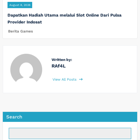
August 8, 2026
Dapatkan Hadiah Utama melalui Slot Online Dari Pulsa
Provider Indosat
Berita Games
Written by:
RAf4L
View All Posts
Search