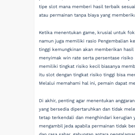
tipe slot mana memberi hasil terbaik sesuai
atau permainan tanpa biaya yang memberik
Ketika menentukan game, krusial untuk fok
namun juga memiliki rasio Pengembalian ke
tinggi kemungkinan akan memberikan hasil y
menyimak win rate serta persentase risiko 
memiliki tingkat risiko kecil biasanya me
itu slot dengan tingkat risiko tinggi bisa 
Melalui memahami hal ini, pemain dapat mer
Di akhir, penting agar menentukan anggara
yang bersedia dipertaruhkan dan tidak mele
tetap terkendali dan menghindari kerugian ya
mengambil jeda apabila permainan tidak be
dan rasa sabar, gabungan antara pengalama