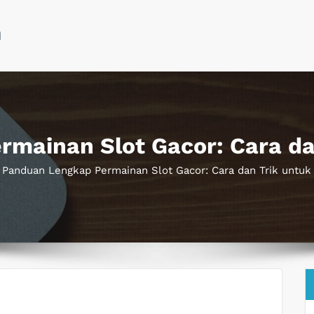
m
mainan Slot Gacor: Cara d
»
Panduan Lengkap Permainan Slot Gacor: Cara dan Trik untu