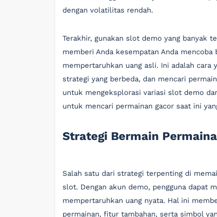
dengan volatilitas rendah.
Terakhir, gunakan slot demo yang banyak t
memberi Anda kesempatan Anda mencoba be
mempertaruhkan uang asli. Ini adalah cara 
strategi yang berbeda, dan mencari permai
untuk mengeksplorasi variasi slot demo dar
untuk mencari permainan gacor saat ini ya
Strategi Bermain Permainan
Salah satu dari strategi terpenting di me
slot. Dengan akun demo, pengguna dapat me
mempertaruhkan uang nyata. Hal ini membe
permainan, fitur tambahan, serta simbol yan