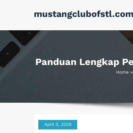
Skip
mustangclubofstl.co
to
content
Panduan Lengkap Per
Home
April 3, 2026