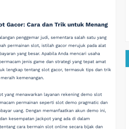
t Gacor: Cara dan Trik untuk Menang
alangan penggemar judi, sementara salah satu yang
anah permainan slot, istilah gacor merujuk pada alat
bayaran yang besar. Apabila Anda mencari usaha
bermacam jenis game dan strategi yang tepat amat
uk lengkap tentang slot gacor, termasuk tips dan trik
 meraih kemenangan.
 slot yang menawarkan layanan rekening demo slot
macam permainan seperti slot demo pragmatic dan
bayar uang. Dengan memanfaatkan akun demo ini,
, dan kesempatan jackpot yang ada di dalam
tentang cara bermain slot online secara bijak dan