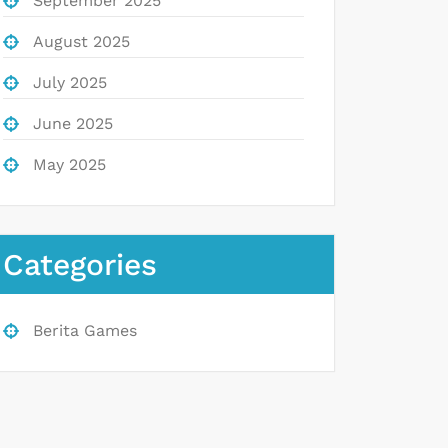
September 2025
August 2025
July 2025
June 2025
May 2025
Categories
Berita Games